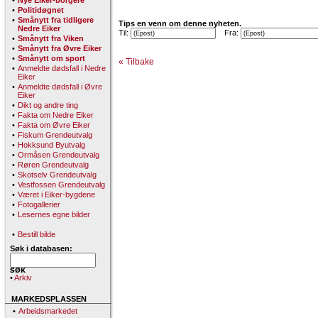
•
Nye Eiker-borgere
•
Politidøgnet
•
Smånytt fra tidligere
Tips en venn om denne nyheten.
Nedre Eiker
Til:
Fra:
•
Smånytt fra Viken
•
Smånytt fra Øvre Eiker
•
Smånytt om sport
« Tilbake
•
Anmeldte dødsfall i Nedre
Eiker
•
Anmeldte dødsfall i Øvre
Eiker
•
Dikt og andre ting
•
Fakta om Nedre Eiker
•
Fakta om Øvre Eiker
•
Fiskum Grendeutvalg
•
Hokksund Byutvalg
•
Ormåsen Grendeutvalg
•
Røren Grendeutvalg
•
Skotselv Grendeutvalg
•
Vestfossen Grendeutvalg
•
Været i Eiker-bygdene
•
Fotogallerier
•
Lesernes egne bilder
•
Bestill bilde
Søk i databasen:
•
Arkiv
MARKEDSPLASSEN
•
Arbeidsmarkedet