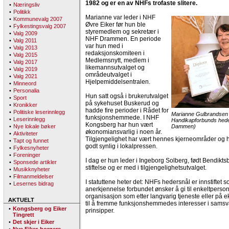
1982 og er en av NHFs trofaste slitere.
•
Næringsliv
•
Politikk
Marianne var leder i NHF
•
Kommunevalg 2007
Øvre Eiker før hun ble
•
Fylkestingsvalg 2007
styremedlem og sekretær i
•
Valg 2009
NHF Drammen. En periode
•
Valg 2011
var hun med i
•
Valg 2013
redaksjonskomiteen i
•
Valg 2015
Medlemsnytt, medlem i
•
Valg 2017
likemannsutvalget og
•
Valg 2019
områdeutvalget i
•
Valg 2021
Hjelpemiddelsentralen.
•
Minneord
•
Personalia
Hun satt også i brukerutvalget
•
Sport
på sykehuset Buskerud og
•
Kronikker
hadde fire perioder i Rådet for
•
Politiske leserinnlegg
Marianne Gulbrandsen f
funksjonshemmede. I NHF
•
Leserinnlegg
Handikapforbunds hede
Kongsberg har hun vært
•
Nye lokale bøker
Dammen)
økonomiansvarlig i noen år.
•
Aktiviteter
Tilgjengelighet har vært hennes kjerneområder og ha
•
Tapt og funnet
godt synlig i lokalpressen.
•
Fylkesnyheter
•
Foreninger
I dag er hun leder i Ingeborg Solberg, født Bendikts
•
Sponsede artikler
stiftelse og er med i tilgjengelighetsutvalget.
•
Musikknyheter
•
Filmanmeldelser
I statuttene heter det: NHFs hedersnål er innstiftet s
•
Lesernes bidrag
anerkjennelse forbundet ønsker å gi til enkeltperson
organisasjon som etter langvarig tjeneste eller på e
AKTUELT
til å fremme funksjonshemmedes interesser i sams
•
Kongsberg og Eiker
prinsipper.
Tingrett
•
Det skjer i Eiker