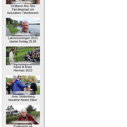
Ordfører Ann Sire
Fjerdingstad om
bussaken i Vestfossen
Laksesesongen 2013
startet fredag 25.05
Kåret til Årets
Herman 2013
Jens Stoltenberg
besøkte Nedre Eiker
Evakuerer på