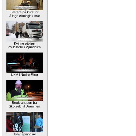
Lærere på kurs for
å lage økologisk mat
Kvinne påkjørt
av lastebil i Mjøndalen
UKM i Nedre Eiker
Bredtransport fra
Skotselv til Drammen
Aktiv åpning av