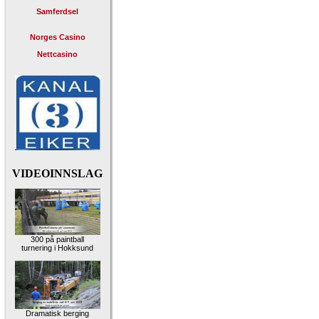
Samferdsel
Norges Casino
Nettcasino
VIDEOINNSLAG
300 på paintball
turnering i Hokksund
Dramatisk berging