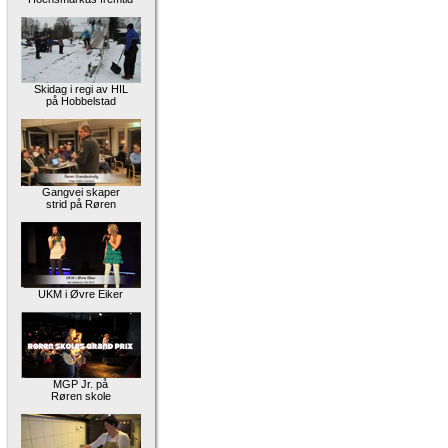
Skidag i regi av HIL
på Hobbelstad
Gangvei skaper
strid på Røren
UKM i Øvre Eiker
MGP Jr. på
Røren skole