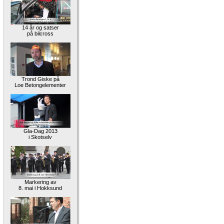
14 år og satser
på bilcross
Trond Giske på
Loe Betongelementer
Gla-Dag 2013
i Skotselv
Markering av
8. mai i Hokksund