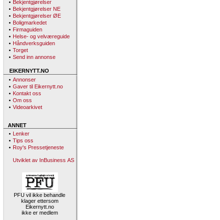
•
Bekjentgjørelser
•
Bekjentgjørelser NE
•
Bekjentgjørelser ØE
•
Boligmarkedet
•
Firmaguiden
•
Helse- og velværeguide
•
Håndverksguiden
•
Torget
•
Send inn annonse
EIKERNYTT.NO
•
Annonser
•
Gaver til Eikernytt.no
•
Kontakt oss
•
Om oss
•
Videoarkivet
ANNET
•
Lenker
•
Tips oss
•
Roy's Pressetjeneste
Utviklet av InBusiness AS
PFU vil ikke behandle
klager ettersom
Eikernytt.no
ikke er medlem