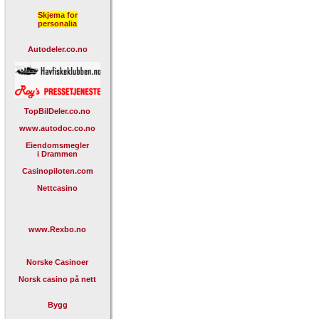
Skjema for
personalia
Autodeler.co.no
TopBilDeler.co.no
www.autodoc.co.no
Eiendomsmegler
i Drammen
Casinopiloten.com
Nettcasino
www.Rexbo.no
Norske Casinoer
Norsk casino på nett
Bygg