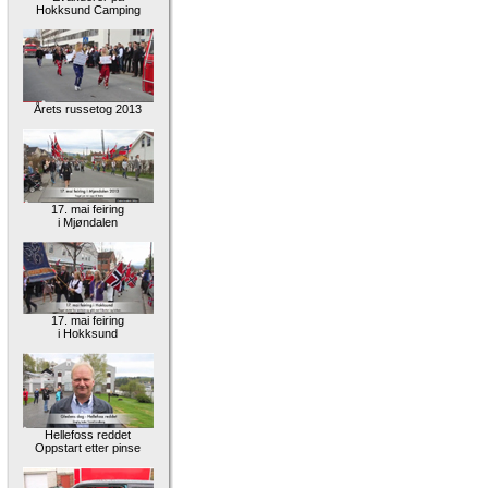
Hokksund Camping
Årets russetog 2013
17. mai feiring
i Mjøndalen
17. mai feiring
i Hokksund
Hellefoss reddet
Oppstart etter pinse