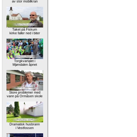
av stor mobilkran
Taket på Fiskum
kirke faller ned i biter
Torgkvartalet i
Mjøndalen åpnet
Store problemer med
vann på Ormåsen skole
Dramatisk husbrann
i Vestfossen