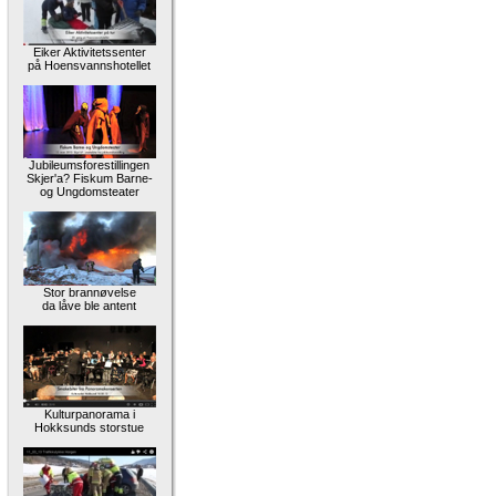
Eiker Aktivitetssenter
på Hoensvannshotellet
Jubileumsforestillingen
Skjer'a? Fiskum Barne-
og Ungdomsteater
Stor brannøvelse
da låve ble antent
Kulturpanorama i
Hokksunds storstue