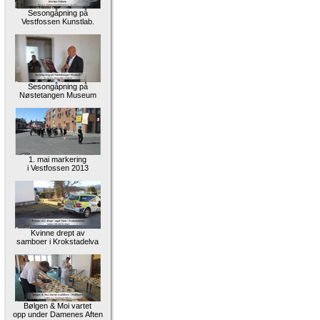
Sesongåpning på
Vestfossen Kunstlab.
Sesongåpning på
Nøstetangen Museum
1. mai markering
i Vestfossen 2013
Kvinne drept av
samboer i Krokstadelva
Bølgen & Moi vartet
opp under Damenes Aften