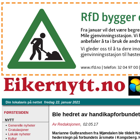
Din lokalavis på nettet
fredag 22. januar 2021
FØRSTESIDEN
Ble hedret av handikapforbundet
NYTT
Av Redaksjonen
, 02.05.17
•
Generelle nyheter
•
Gratulasjoner
Marianne Gulbrandsen fra Mjøndalen ble tildelt 
•
Lokale nyheter
hederstegn på forbundets årsmøte i Kongsberg.
•
Kultur