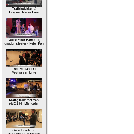
Trafikkulykke på
Horgen i Nedre Eiker
Nedre Eiker Barne- og
ungdomsteater - Peter Pan
Rein Alexander i
Vestfossen kirke
Kraftig front mot front
på E 134 i Mjøndalen
Grendemøte om
Hoensmarkas fremtid