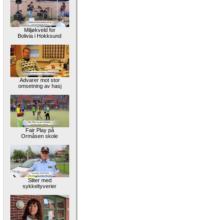
Miljøkveld for
Bolivia i Hokksund
Advarer mot stor
omsetning av hasj
Fair Play på
Ormåsen skole
Sliter med
sykkeltyverier