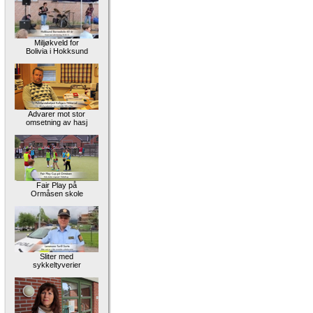
Miljøkveld for
Bolivia i Hokksund
Advarer mot stor
omsetning av hasj
Fair Play på
Ormåsen skole
Sliter med
sykkeltyverier