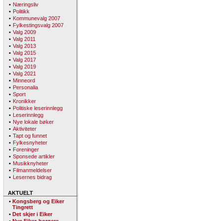
•
Næringsliv
•
Politikk
•
Kommunevalg 2007
•
Fylkestingsvalg 2007
•
Valg 2009
•
Valg 2011
•
Valg 2013
•
Valg 2015
•
Valg 2017
•
Valg 2019
•
Valg 2021
•
Minneord
•
Personalia
•
Sport
•
Kronikker
•
Politiske leserinnlegg
•
Leserinnlegg
•
Nye lokale bøker
•
Aktiviteter
•
Tapt og funnet
•
Fylkesnyheter
•
Foreninger
•
Sponsede artikler
•
Musikknyheter
•
Filmanmeldelser
•
Lesernes bidrag
AKTUELT
•
Kongsberg og Eiker
Tingrett
•
Det skjer i Eiker