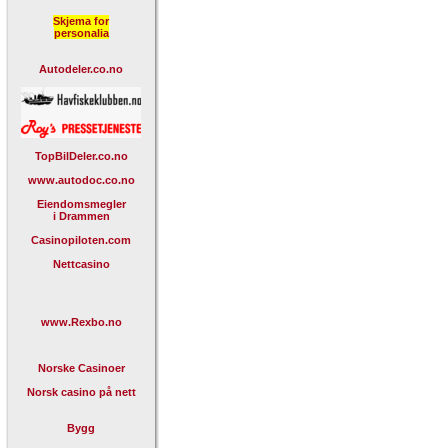
Skjema for
personalia
Autodeler.co.no
TopBilDeler.co.no
www.autodoc.co.no
Eiendomsmegler
i Drammen
Casinopiloten.com
Nettcasino
www.Rexbo.no
Norske Casinoer
Norsk casino på nett
Bygg