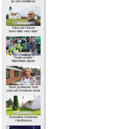
av stor mobilkran
Taket på Fiskum
kirke faller ned i biter
Torgkvartalet i
Mjøndalen åpnet
Store problemer med
vann på Ormåsen skole
Dramatisk husbrann
i Vestfossen