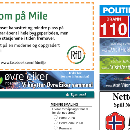
MENINGSMÅLING
Hvilke forhåpninger har du
for det nye året?
Som i 2020
Bedre enn i 2020
Koronafri