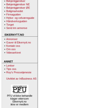
•
Bekjentgjørelser
•
Bekjentgjørelser NE
•
Bekjentgjørelser ØE
•
Boligmarkedet
•
Firmaguiden
•
Helse- og velværeguide
•
Håndverksguiden
•
Torget
•
Send inn annonse
EIKERNYTT.NO
•
Annonser
•
Gaver til Eikernytt.no
•
Kontakt oss
•
Om oss
•
Videoarkivet
ANNET
•
Lenker
•
Tips oss
•
Roy's Pressetjeneste
Utviklet av InBusiness AS
PFU vil ikke behandle
klager ettersom
Eikernytt.no
ikke er medlem