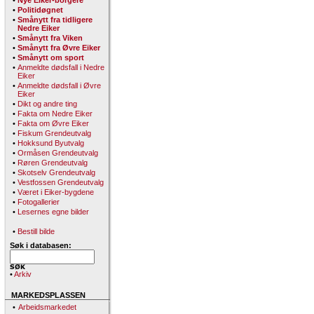
•
Nye Eiker-borgere
•
Politidøgnet
•
Smånytt fra tidligere
Nedre Eiker
•
Smånytt fra Viken
•
Smånytt fra Øvre Eiker
•
Smånytt om sport
•
Anmeldte dødsfall i Nedre
Eiker
•
Anmeldte dødsfall i Øvre
Eiker
•
Dikt og andre ting
•
Fakta om Nedre Eiker
•
Fakta om Øvre Eiker
•
Fiskum Grendeutvalg
•
Hokksund Byutvalg
•
Ormåsen Grendeutvalg
•
Røren Grendeutvalg
•
Skotselv Grendeutvalg
•
Vestfossen Grendeutvalg
•
Været i Eiker-bygdene
•
Fotogallerier
•
Lesernes egne bilder
•
Bestill bilde
Søk i databasen:
•
Arkiv
MARKEDSPLASSEN
•
Arbeidsmarkedet