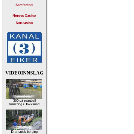
Samferdsel
Norges Casino
Nettcasino
VIDEOINNSLAG
300 på paintball
turnering i Hokksund
Dramatisk berging