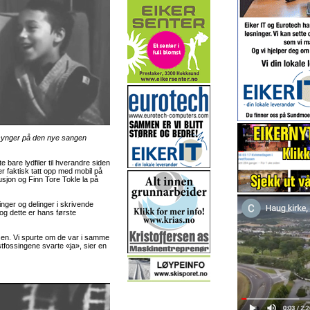
ynger på den nye sangen
e bare lydfiler til hverandre siden
er faktisk tatt opp med mobil på
usjon og Finn Tore Tokle la på
nger og delinger i skrivende
g dette er hans første
ossen. Vi spurte om de var i samme
tfossingene svarte «ja», sier en