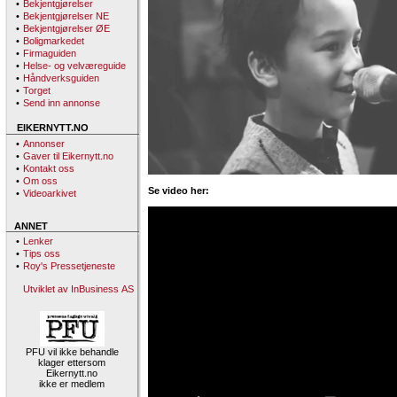
•
Bekjentgjørelser
•
Bekjentgjørelser NE
•
Bekjentgjørelser ØE
•
Boligmarkedet
•
Firmaguiden
•
Helse- og velværeguide
•
Håndverksguiden
•
Torget
•
Send inn annonse
EIKERNYTT.NO
•
Annonser
•
Gaver til Eikernytt.no
•
Kontakt oss
•
Om oss
Se video her:
•
Videoarkivet
ANNET
•
Lenker
•
Tips oss
•
Roy's Pressetjeneste
Utviklet av InBusiness AS
PFU vil ikke behandle
klager ettersom
Eikernytt.no
ikke er medlem