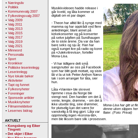
•
Næringsliv
•
Politikk
Musikkvideoen hadde release i
•
Kommunevalg 2007
går kveld, og låta kommer ut
digitalt om et par dager.
•
Fylkestingsvalg 2007
•
Valg 2009
- Theon har alltid likt å synge med
•
Valg 2011
mamma og har opptrådt ved flere
•
Valg 2013
anledninger, blant annet på
•
Valg 2015
kirkekonserter og på konserter
•
Valg 2017
på selve julaften på Sundhaugen
de to siste årene. Da var da han
•
Valg 2019
bare seks og sju år. Han har
•
Valg 2021
også sunget live på radio og koret
•
Minneord
på «Julekvitrevisa», forteller
•
Personalia
Mona-Lisa.
•
Sport
•
Kronikker
- Vi har tidligere delt små
sangsnutter av oss på Facebook
•
Politiske leserinnlegg
som har blitt godt mottatt, og siste
•
Leserinnlegg
låt vi la ut tok Petter Anthon Næss
•
Nye lokale bøker
tak i som arrangør for låta, sier
•
Aktiviteter
hun.
•
Tapt og funnet
•
Fylkesnyheter
Låta «Vænte» ble skrevet
hjemme i stua da Norge ble
•
Foreninger
stengt ned. Den handler om det å
•
Sponsede artikler
vente, lengte, drømme, - om det å
•
Musikknyheter
ikke utsette ting, sine drømmer,
Mona-Lisa har gitt ut fl
•
Filmanmeldelser
for plutselig kan det være for
denne uken slippes hen
•
Lesernes bidrag
vanskelig å få ting gjort. Låta var
flater. (Foto: Privat)
opprinnelig ingen «korona-låt»,
men ble liksom bare slik i prosessen.
AKTUELT
•
Kongsberg og Eiker
Tingrett
•
Det skjer i Eiker