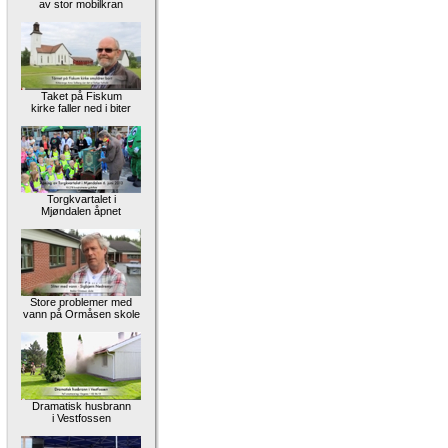
av stor mobilkran
Taket på Fiskum
kirke faller ned i biter
Torgkvartalet i
Mjøndalen åpnet
Store problemer med
vann på Ormåsen skole
Dramatisk husbrann
i Vestfossen