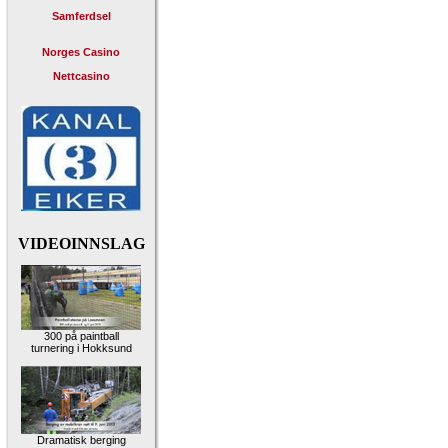
Samferdsel
Norges Casino
Nettcasino
VIDEOINNSLAG
300 på paintball
turnering i Hokksund
Dramatisk berging