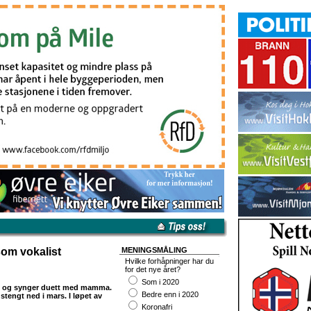
om vokalist
MENINGSMÅLING
Hvilke forhåpninger har du
for det nye året?
Som i 2020
med og synger duett med mamma.
Bedre enn i 2020
tengt ned i mars. I løpet av
Koronafri