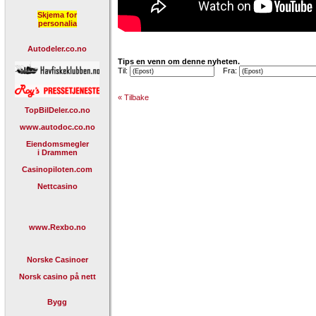
Skjema for
personalia
Autodeler.co.no
Tips en venn om denne nyheten.
Til:
Fra:
« Tilbake
TopBilDeler.co.no
www.autodoc.co.no
Eiendomsmegler
i Drammen
Casinopiloten.com
Nettcasino
www.Rexbo.no
Norske Casinoer
Norsk casino på nett
Bygg