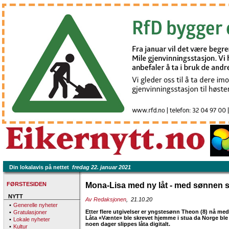
Din lokalavis på nettet
fredag 22. januar 2021
FØRSTESIDEN
Mona-Lisa med ny låt - med sønnen s
NYTT
Av Redaksjonen
, 21.10.20
•
Generelle nyheter
Etter flere utgivelser er yngstesønn Theon (8) nå 
•
Gratulasjoner
Låta «Vænte» ble skrevet hjemme i stua da Norge ble s
•
Lokale nyheter
noen dager slippes låta digitalt.
•
Kultur