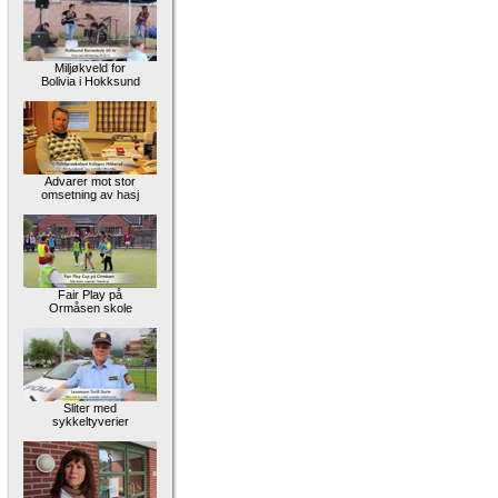
Miljøkveld for
Bolivia i Hokksund
Advarer mot stor
omsetning av hasj
Fair Play på
Ormåsen skole
Sliter med
sykkeltyverier