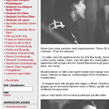
•
Nye Eiker-borgere
•
Politidøgnet
•
Smånytt fra tidligere
Nedre Eiker
•
Smånytt fra Viken
•
Smånytt fra Øvre Eiker
•
Smånytt om sport
•
Anmeldte dødsfall i Nedre
Eiker
•
Anmeldte dødsfall i Øvre
Eiker
•
Dikt og andre ting
•
Fakta om Nedre Eiker
•
Fakta om Øvre Eiker
•
Fiskum Grendeutvalg
Mona-Lisa Lieng sammen med yngstesønnen Theon (8) s
•
Hokksund Byutvalg
«Vænte». (Foto fra videoen)
•
Ormåsen Grendeutvalg
•
Røren Grendeutvalg
- Vi måtte være litt oppfinnsomme for å få låta ferdig. Sendt
•
Skotselv Grendeutvalg
vi ikke kunne møtes i mars, men det gikk bra. Gitarspillet 
kjøkkenet mitt og bare limt inn! Eivind Kløverød la på perk
•
Vestfossen Grendeutvalg
bass, sier Lieng.
•
Været i Eiker-bygdene
•
Fotogallerier
Musikkvideoen er blitt svært godt mottatt med mange visni
•
Lesernes egne bilder
stund. Videoen er laget av vestfossingen Even Svendsen o
musikkvideo.
•
Bestill bilde
- Vi stoppet bare folk på gata den dagen vi filmet i Vestf
Søk i databasen:
gruppe og om de kunne klemme mens vi filmet, og alle ves
strålende fornøyd artist.
•
Arkiv
Låta er med andre ord en lokal produksjon på alle måter.
MARKEDSPLASSEN
•
Arbeidsmarkedet