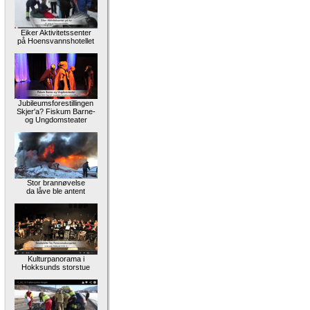
Eiker Aktivitetssenter
på Hoensvannshotellet
Jubileumsforestillingen
Skjer'a? Fiskum Barne-
og Ungdomsteater
Stor brannøvelse
da låve ble antent
Kulturpanorama i
Hokksunds storstue