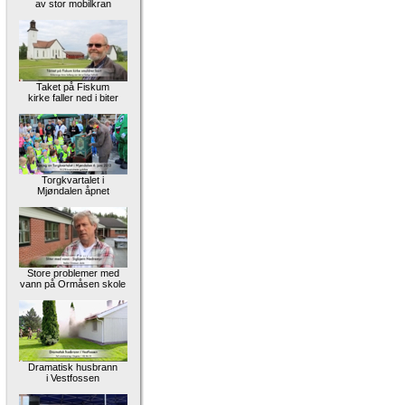
av stor mobilkran
Taket på Fiskum
kirke faller ned i biter
Torgkvartalet i
Mjøndalen åpnet
Store problemer med
vann på Ormåsen skole
Dramatisk husbrann
i Vestfossen