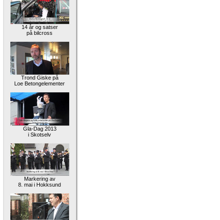
14 år og satser
på bilcross
Trond Giske på
Loe Betongelementer
Gla-Dag 2013
i Skotselv
Markering av
8. mai i Hokksund