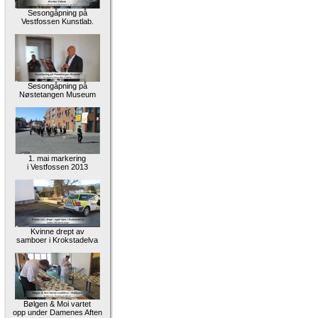
Sesongåpning på
Vestfossen Kunstlab.
Sesongåpning på
Nøstetangen Museum
1. mai markering
i Vestfossen 2013
Kvinne drept av
samboer i Krokstadelva
Bølgen & Moi vartet
opp under Damenes Aften