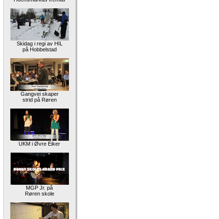
Skidag i regi av HIL
på Hobbelstad
Gangvei skaper
strid på Røren
UKM i Øvre Eiker
MGP Jr. på
Røren skole