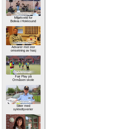
Miljøkveld for
Bolivia i Hokksund
Advarer mot stor
omsetning av hasj
Fair Play på
Ormåsen skole
Sliter med
sykkeltyverier