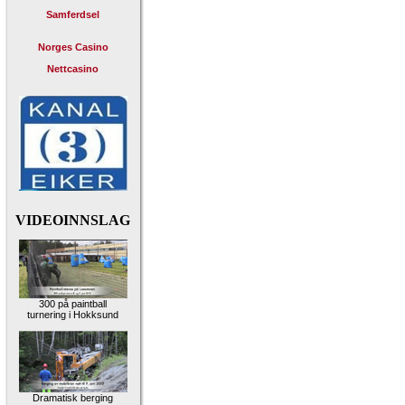
Samferdsel
Norges Casino
Nettcasino
VIDEOINNSLAG
300 på paintball
turnering i Hokksund
Dramatisk berging