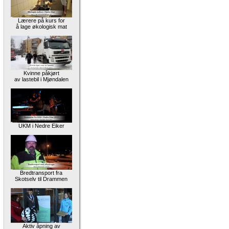
Lærere på kurs for
å lage økologisk mat
Kvinne påkjørt
av lastebil i Mjøndalen
UKM i Nedre Eiker
Bredtransport fra
Skotselv til Drammen
Aktiv åpning av