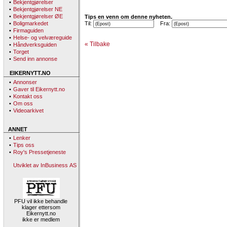
•
Bekjentgjørelser
•
Bekjentgjørelser NE
•
Bekjentgjørelser ØE
Tips en venn om denne nyheten.
•
Boligmarkedet
Til:
Fra:
•
Firmaguiden
•
Helse- og velværeguide
« Tilbake
•
Håndverksguiden
•
Torget
•
Send inn annonse
EIKERNYTT.NO
•
Annonser
•
Gaver til Eikernytt.no
•
Kontakt oss
•
Om oss
•
Videoarkivet
ANNET
•
Lenker
•
Tips oss
•
Roy's Pressetjeneste
Utviklet av InBusiness AS
PFU vil ikke behandle
klager ettersom
Eikernytt.no
ikke er medlem