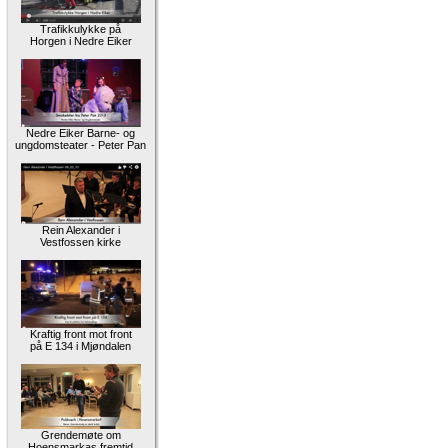
Trafikkulykke på
Horgen i Nedre Eiker
Nedre Eiker Barne- og
ungdomsteater - Peter Pan
Rein Alexander i
Vestfossen kirke
Kraftig front mot front
på E 134 i Mjøndalen
Grendemøte om
Hoensmarkas fremtid