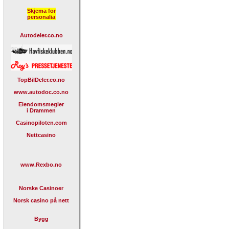
Skjema for
personalia
Autodeler.co.no
TopBilDeler.co.no
www.autodoc.co.no
Eiendomsmegler
i Drammen
Casinopiloten.com
Nettcasino
www.Rexbo.no
Norske Casinoer
Norsk casino på nett
Bygg