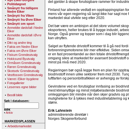
•
Nye Eiker-borgere
det gjelder å skape forutsigbare rammer for industri
•
Politidøgnet
•
Smånytt fra tidligere
Finland har allerede vedtatt en opptrappingsplan for 
Nedre Eiker
mens vår egen regjering så langt ikke har sagt noe
•
Smånytt fra Viken
markedet skal utvikle seg etter 2020.
•
Smånytt fra Øvre Eiker
•
Smånytt om sport
Det bør være en ambisjon at det store volumet skogs
•
Anmeldte dødsfall i Nedre
eksporteres, heller brukes til å bygge industri, arb
Eiker
Norge. Også grener og topper som i dag blir liggend
•
Anmeldte dødsfall i Øvre
kan utnyttes.
Eiker
•
Dikt og andre ting
Salget av flytende drivstoff kommer til å gå ned fordi d
•
Fakta om Nedre Eiker
forbrenningsmotorene blir mer effektive. Siden omset
•
Fakta om Øvre Eiker
er en fast prosentandel av den totale drivstoffmeng
•
Fiskum Grendeutvalg
omgang sikre at markedet for avansert biodrivstoff
•
Hokksund Byutvalg
minst på nivå med 2020.
•
Ormåsen Grendeutvalg
•
Røren Grendeutvalg
Regjeringen bør også legge frem en plan for opptr
•
Skotselv Grendeutvalg
biodrivstoff innen ulike sektorer frem mot 2030. Tun
•
Vestfossen Grendeutvalg
luftfarten og personbiltrafikken er avhengig av forskj
•
Været i Eiker-bygdene
•
Fotogallerier
Gevinstene ved en forutsigbar innfasing av biodrivsto
•
Lesernes egne bilder
mest klimanyttige og minst miljøbelastende biodrivs
omleggingen blir mindre når den skjer gradvis og pl
•
Bestill bilde
mulighetene for å lykkes med industrietablering og 
Søk i databasen:
større.
Erik Lahnstein
•
Arkiv
administrerende direktør i
Norges Skogeierforbund
MARKEDSPLASSEN
•
Arbeidsmarkedet