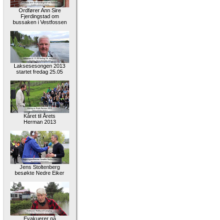
Ordfører Ann Sire
Fjerdingstad om
bussaken i Vestfossen
Laksesesongen 2013
startet fredag 25.05
Kåret til Årets
Herman 2013
Jens Stoltenberg
besøkte Nedre Eiker
Evakuerer på