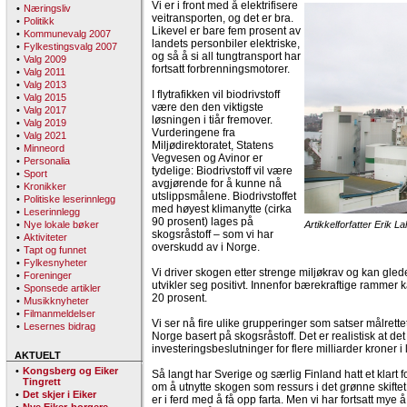
Vi er i front med å elektrifisere
•
Næringsliv
veitransporten, og det er bra.
•
Politikk
Likevel er bare fem prosent av
•
Kommunevalg 2007
landets personbiler elektriske,
•
Fylkestingsvalg 2007
og så å si all tungtransport har
•
Valg 2009
fortsatt forbrenningsmotorer.
•
Valg 2011
•
Valg 2013
I flytrafikken vil biodrivstoff
•
Valg 2015
være den den viktigste
•
Valg 2017
løsningen i tiår fremover.
•
Valg 2019
Vurderingene fra
•
Valg 2021
Miljødirektoratet, Statens
•
Minneord
Vegvesen og Avinor er
•
Personalia
tydelige: Biodrivstoff vil være
•
Sport
avgjørende for å kunne nå
•
Kronikker
utslippsmålene. Biodrivstoffet
•
Politiske leserinnlegg
med høyest klimanytte (cirka
•
Leserinnlegg
90 prosent) lages på
•
Nye lokale bøker
Artikkelforfatter Erik La
skogsråstoff – som vi har
•
Aktiviteter
overskudd av i Norge.
•
Tapt og funnet
•
Fylkesnyheter
Vi driver skogen etter strenge miljøkrav og kan glede
•
Foreninger
utvikler seg positivt. Innenfor bærekraftige rammer
•
Sponsede artikler
20 prosent.
•
Musikknyheter
•
Filmanmeldelser
Vi ser nå fire ulike grupperinger som satser målrettet
•
Lesernes bidrag
Norge basert på skogsråstoff. Det er realistisk at det
investeringsbeslutninger for flere milliarder kroner i l
AKTUELT
•
Kongsberg og Eiker
Så langt har Sverige og særlig Finland hatt et klart 
Tingrett
om å utnytte skogen som ressurs i det grønne skiftet.
•
Det skjer i Eiker
er i ferd med å få opp farta. Men vi har fortsatt mye