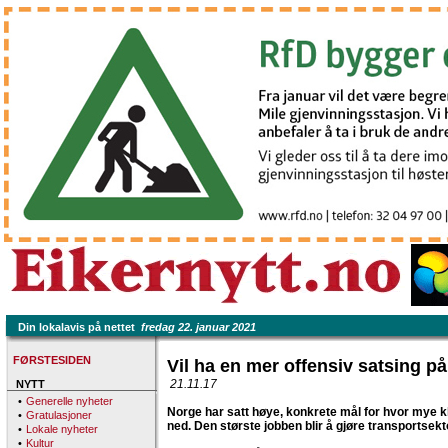
Din lokalavis på nettet
fredag 22. januar 2021
FØRSTESIDEN
Vil ha en mer offensiv satsing på
21.11.17
NYTT
•
Generelle nyheter
Norge har satt høye, konkrete mål for hvor mye 
•
Gratulasjoner
ned. Den største jobben blir å gjøre transportsekto
•
Lokale nyheter
•
Kultur