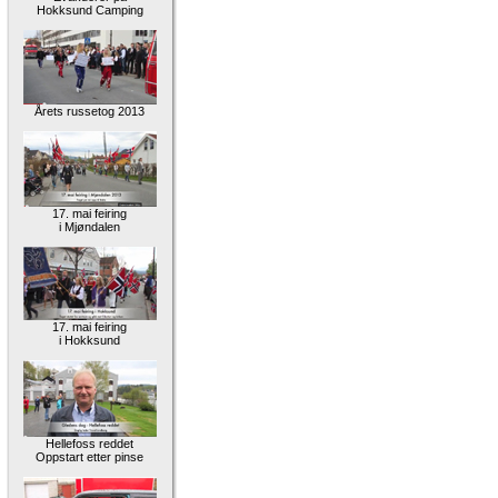
Hokksund Camping
Årets russetog 2013
17. mai feiring
i Mjøndalen
17. mai feiring
i Hokksund
Hellefoss reddet
Oppstart etter pinse