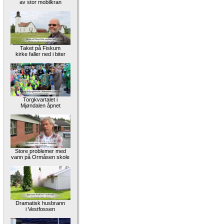
av stor mobilkran
Taket på Fiskum
kirke faller ned i biter
Torgkvartalet i
Mjøndalen åpnet
Store problemer med
vann på Ormåsen skole
Dramatisk husbrann
i Vestfossen