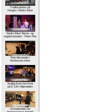
Trafikkulykke på
Horgen i Nedre Eiker
Nedre Eiker Barne- og
ungdomsteater - Peter Pan
Rein Alexander i
Vestfossen kirke
Kraftig front mot front
på E 134 i Mjøndalen
Grendemøte om
Hoensmarkas fremtid