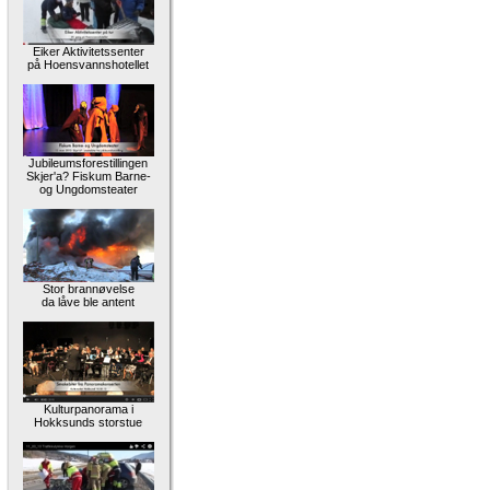
Eiker Aktivitetssenter
på Hoensvannshotellet
Jubileumsforestillingen
Skjer'a? Fiskum Barne-
og Ungdomsteater
Stor brannøvelse
da låve ble antent
Kulturpanorama i
Hokksunds storstue