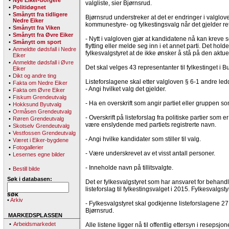
•
Nye Eiker-borgere
valgliste, sier Bjørnsrud.
•
Politidøgnet
•
Smånytt fra tidligere
Bjørnsrud understreker at det er endringer i valglov
Nedre Eiker
kommunestyre- og fylkestingsvalg når det gjelder rett t
•
Smånytt fra Viken
•
Smånytt fra Øvre Eiker
- Nytt i valgloven gjør at kandidatene nå kan kreve s
•
Smånytt om sport
flytting eller melde seg inn i et annet parti. Det holder 
•
Anmeldte dødsfall i Nedre
fylkesvalgstyret at de ikke ønsker å stå på den aktuell
Eiker
•
Anmeldte dødsfall i Øvre
Det skal velges 43 representanter til fylkestinget i 
Eiker
•
Dikt og andre ting
Listeforslagene skal etter valgloven § 6-1 andre ledd
•
Fakta om Nedre Eiker
- Angi hvilket valg det gjelder.
•
Fakta om Øvre Eiker
•
Fiskum Grendeutvalg
- Ha en overskrift som angir partiet eller gruppen som
•
Hokksund Byutvalg
•
Ormåsen Grendeutvalg
- Overskrift på listeforslag fra politiske partier som er
•
Røren Grendeutvalg
være enslydende med partiets registrerte navn.
•
Skotselv Grendeutvalg
•
Vestfossen Grendeutvalg
- Angi hvilke kandidater som stiller til valg.
•
Været i Eiker-bygdene
•
Fotogallerier
- Være underskrevet av et visst antall personer.
•
Lesernes egne bilder
- Inneholde navn på tillitsvalgte.
•
Bestill bilde
Søk i databasen:
Det er fylkesvalgstyret som har ansvaret for behand
listeforslag til fylkestingsvalget i 2015. Fylkesvalgsty
•
Arkiv
- Fylkesvalgstyret skal godkjenne listeforslagene 27
Bjørnsrud.
MARKEDSPLASSEN
•
Arbeidsmarkedet
Alle listene ligger nå til offentlig ettersyn i resepsj