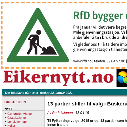
Din lokalavis på nettet
fredag 22. januar 2021
FØRSTESIDEN
13 partier stiller til valg i Busker
NYTT
Av Redaksjonen
, 15.04.15
•
Generelle nyheter
•
Gratulasjoner
Til Fylkestingsvalget 2015 er det 13 partier som har
•
Lokale nyheter
innen fristen.
•
Kultur