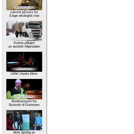
Lærere på kurs for
å lage økologisk mat
Kvinne påkjørt
av lastebil i Mjøndalen
UKM i Nedre Eiker
Bredtransport fra
Skotselv til Drammen
Aktiv åpning av