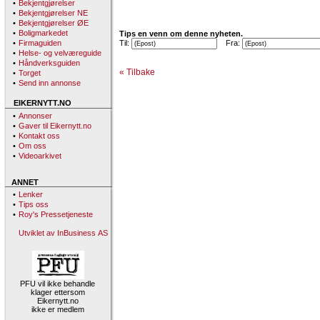
•
Bekjentgjørelser
•
Bekjentgjørelser NE
•
Bekjentgjørelser ØE
•
Boligmarkedet
Tips en venn om denne nyheten.
•
Firmaguiden
Til:
Fra:
•
Helse- og velværeguide
•
Håndverksguiden
« Tilbake
•
Torget
•
Send inn annonse
EIKERNYTT.NO
•
Annonser
•
Gaver til Eikernytt.no
•
Kontakt oss
•
Om oss
•
Videoarkivet
ANNET
•
Lenker
•
Tips oss
•
Roy's Pressetjeneste
Utviklet av InBusiness AS
PFU vil ikke behandle
klager ettersom
Eikernytt.no
ikke er medlem