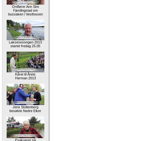
Ordfører Ann Sire
Fjerdingstad om
bussaken i Vestfossen
Laksesesongen 2013
startet fredag 25.05
Kåret til Årets
Herman 2013
Jens Stoltenberg
besøkte Nedre Eiker
Evakuerer på