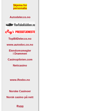
Skjema for
personalia
Autodeler.co.no
TopBilDeler.co.no
www.autodoc.co.no
Eiendomsmegler
i Drammen
Casinopiloten.com
Nettcasino
www.Rexbo.no
Norske Casinoer
Norsk casino på nett
Bygg