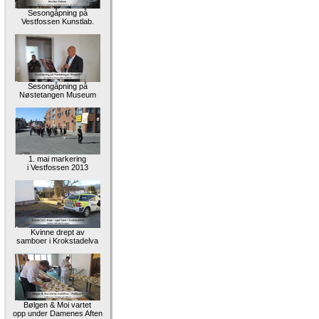
Sesongåpning på
Vestfossen Kunstlab.
Sesongåpning på
Nøstetangen Museum
1. mai markering
i Vestfossen 2013
Kvinne drept av
samboer i Krokstadelva
Bølgen & Moi vartet
opp under Damenes Aften