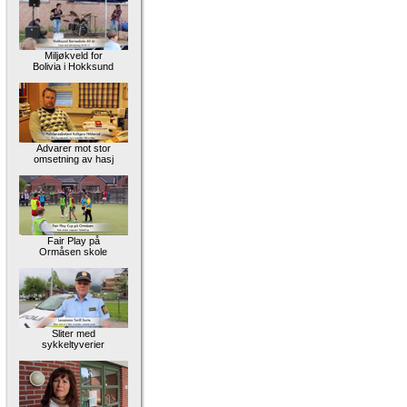
Miljøkveld for
Bolivia i Hokksund
Advarer mot stor
omsetning av hasj
Fair Play på
Ormåsen skole
Sliter med
sykkeltyverier