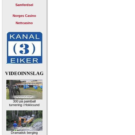
Samferdsel
Norges Casino
Nettcasino
VIDEOINNSLAG
300 på paintball
turnering i Hokksund
Dramatisk berging