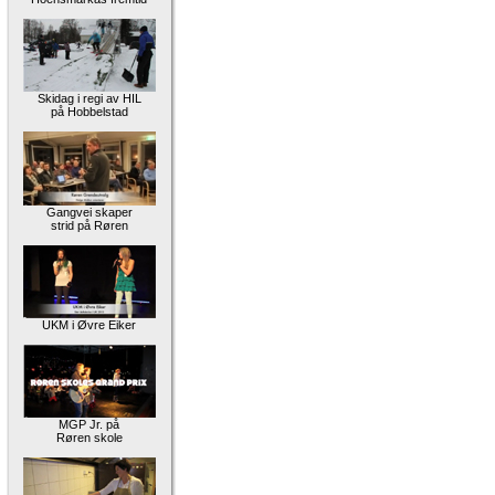
Skidag i regi av HIL
på Hobbelstad
Gangvei skaper
strid på Røren
UKM i Øvre Eiker
MGP Jr. på
Røren skole