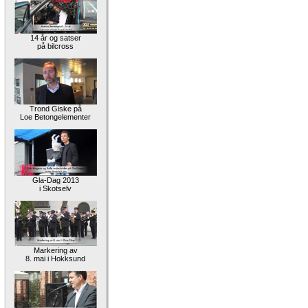
14 år og satser
på bilcross
Trond Giske på
Loe Betongelementer
Gla-Dag 2013
i Skotselv
Markering av
8. mai i Hokksund