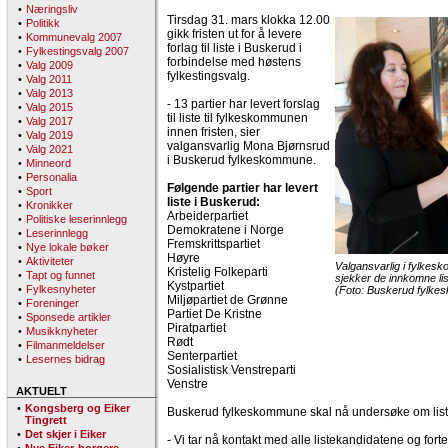
•
Næringsliv
Tirsdag 31. mars klokka 12.00
•
Politikk
gikk fristen ut for å levere
•
Kommunevalg 2007
forlag til liste i Buskerud i
•
Fylkestingsvalg 2007
forbindelse med høstens
•
Valg 2009
fylkestingsvalg.
•
Valg 2011
•
Valg 2013
- 13 partier har levert forslag
•
Valg 2015
til liste til fylkeskommunen
•
Valg 2017
innen fristen, sier
•
Valg 2019
valgansvarlig Mona Bjørnsrud
•
Valg 2021
i Buskerud fylkeskommune.
•
Minneord
•
Personalia
Følgende partier har levert
•
Sport
liste i Buskerud:
•
Kronikker
Arbeiderpartiet
•
Politiske leserinnlegg
Demokratene i Norge
•
Leserinnlegg
Fremskrittspartiet
•
Nye lokale bøker
Høyre
•
Aktiviteter
Valgansvarlig i fylke
Kristelig Folkeparti
•
Tapt og funnet
sjekker de innkomne lis
Kystpartiet
•
Fylkesnyheter
(Foto: Buskerud fylk
Miljøpartiet de Grønne
•
Foreninger
Partiet De Kristne
•
Sponsede artikler
Piratpartiet
•
Musikknyheter
Rødt
•
Filmanmeldelser
Senterpartiet
•
Lesernes bidrag
Sosialistisk Venstreparti
Venstre
AKTUELT
•
Kongsberg og Eiker
Buskerud fylkeskommune skal nå undersøke om liste
Tingrett
•
Det skjer i Eiker
- Vi tar nå kontakt med alle listekandidatene og fort