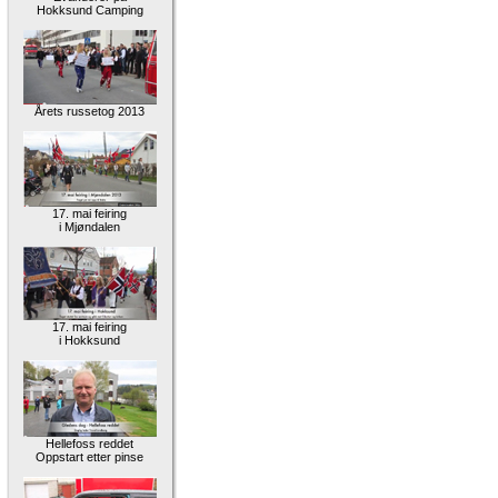
Hokksund Camping
Årets russetog 2013
17. mai feiring
i Mjøndalen
17. mai feiring
i Hokksund
Hellefoss reddet
Oppstart etter pinse