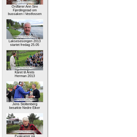
Ordfører Ann Sire
Fjerdingstad om
bussaken i Vestfossen
Laksesesongen 2013
startet fredag 25.05
Kåret til Årets
Herman 2013
Jens Stoltenberg
besøkte Nedre Eiker
Evakuerer på