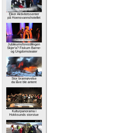
Eiker Aktivitetssenter
på Hoensvannshotellet
Jubileumsforestillingen
Skjer'a? Fiskum Barne-
og Ungdomsteater
Stor brannøvelse
da låve ble antent
Kulturpanorama i
Hokksunds storstue