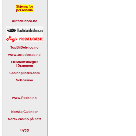
Skjema for
personalia
Autodeler.co.no
TopBilDeler.co.no
www.autodoc.co.no
Eiendomsmegler
i Drammen
Casinopiloten.com
Nettcasino
www.Rexbo.no
Norske Casinoer
Norsk casino på nett
Bygg