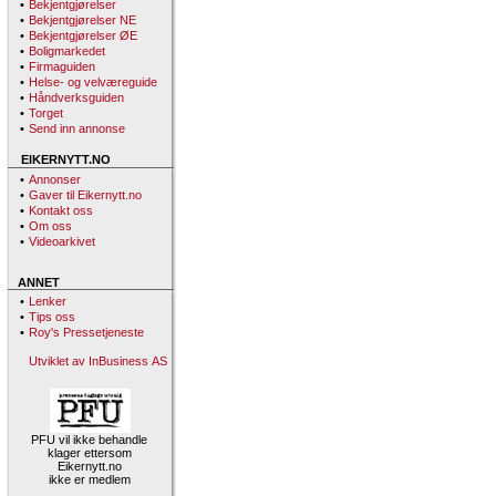
•
Bekjentgjørelser
•
Bekjentgjørelser NE
•
Bekjentgjørelser ØE
•
Boligmarkedet
•
Firmaguiden
•
Helse- og velværeguide
•
Håndverksguiden
•
Torget
•
Send inn annonse
EIKERNYTT.NO
•
Annonser
•
Gaver til Eikernytt.no
•
Kontakt oss
•
Om oss
•
Videoarkivet
ANNET
•
Lenker
•
Tips oss
•
Roy's Pressetjeneste
Utviklet av InBusiness AS
PFU vil ikke behandle
klager ettersom
Eikernytt.no
ikke er medlem