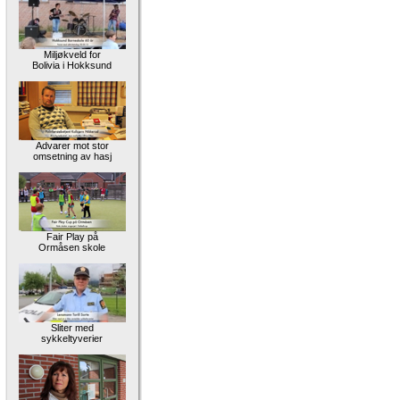
Miljøkveld for
Bolivia i Hokksund
Advarer mot stor
omsetning av hasj
Fair Play på
Ormåsen skole
Sliter med
sykkeltyverier