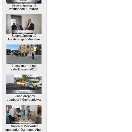
Sesongåpning på
Vestfossen Kunstlab.
Sesongåpning på
Nøstetangen Museum
1. mai markering
i Vestfossen 2013
Kvinne drept av
samboer i Krokstadelva
Bølgen & Moi vartet
opp under Damenes Aften