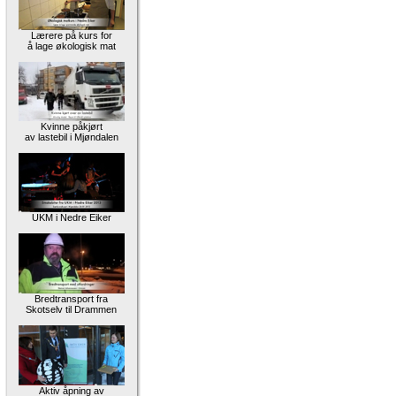
Lærere på kurs for
å lage økologisk mat
Kvinne påkjørt
av lastebil i Mjøndalen
UKM i Nedre Eiker
Bredtransport fra
Skotselv til Drammen
Aktiv åpning av