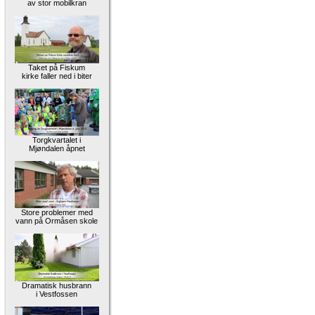
av stor mobilkran
Taket på Fiskum
kirke faller ned i biter
Torgkvartalet i
Mjøndalen åpnet
Store problemer med
vann på Ormåsen skole
Dramatisk husbrann
i Vestfossen