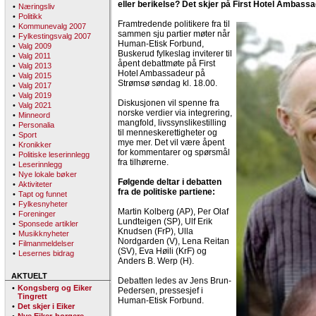
eller berikelse? Det skjer på First Hotel Ambas
•
Næringsliv
•
Politikk
Framtredende politikere fra til
•
Kommunevalg 2007
sammen sju partier møter når
•
Fylkestingsvalg 2007
Human-Etisk Forbund,
•
Valg 2009
Buskerud fylkeslag inviterer til
•
Valg 2011
åpent debattmøte på First
•
Valg 2013
Hotel Ambassadeur på
•
Valg 2015
Strømsø søndag kl. 18.00.
•
Valg 2017
•
Valg 2019
Diskusjonen vil spenne fra
•
Valg 2021
norske verdier via integrering,
•
Minneord
mangfold, livssynslikestilling
•
Personalia
til menneskerettigheter og
•
Sport
mye mer. Det vil være åpent
•
Kronikker
for kommentarer og spørsmål
•
Politiske leserinnlegg
fra tilhørerne.
•
Leserinnlegg
•
Nye lokale bøker
Følgende deltar i debatten
•
Aktiviteter
fra de politiske partiene:
•
Tapt og funnet
•
Fylkesnyheter
Martin Kolberg (AP), Per Olaf
•
Foreninger
Lundteigen (SP), Ulf Erik
•
Sponsede artikler
Knudsen (FrP), Ulla
•
Musikknyheter
Nordgarden (V), Lena Reitan
•
Filmanmeldelser
(SV), Eva Høili (KrF) og
•
Lesernes bidrag
Anders B. Werp (H).
AKTUELT
Debatten ledes av Jens Brun-
•
Kongsberg og Eiker
Pedersen, pressesjef i
Tingrett
Human-Etisk Forbund.
•
Det skjer i Eiker