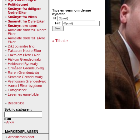
•
Nye Eiker-borgere
•
Politidøgnet
•
Smånytt fra tidligere
Tips en venn om denne
Nedre Eiker
nyheten.
•
Smånytt fra Viken
Til:
•
Smånytt fra Øvre Eiker
Fra:
•
Smånytt om sport
•
Anmeldte dødsfall i Nedre
Eiker
•
Anmeldte dødsfall i Øvre
« Tilbake
Eiker
•
Dikt og andre ting
•
Fakta om Nedre Eiker
•
Fakta om Øvre Eiker
•
Fiskum Grendeutvalg
•
Hokksund Byutvalg
•
Ormåsen Grendeutvalg
•
Røren Grendeutvalg
•
Skotselv Grendeutvalg
•
Vestfossen Grendeutvalg
•
Været i Eiker-bygdene
•
Fotogallerier
•
Lesernes egne bilder
•
Bestill bilde
Søk i databasen:
•
Arkiv
MARKEDSPLASSEN
•
Arbeidsmarkedet