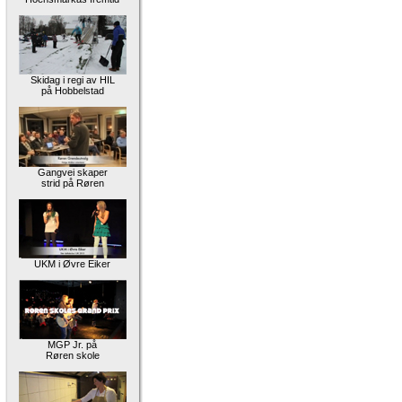
Skidag i regi av HIL
på Hobbelstad
Gangvei skaper
strid på Røren
UKM i Øvre Eiker
MGP Jr. på
Røren skole