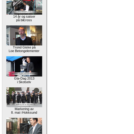
14 år og satser
på bilcross
Trond Giske på
Loe Betongelementer
Gla-Dag 2013
i Skotselv
Markering av
8. mai i Hokksund