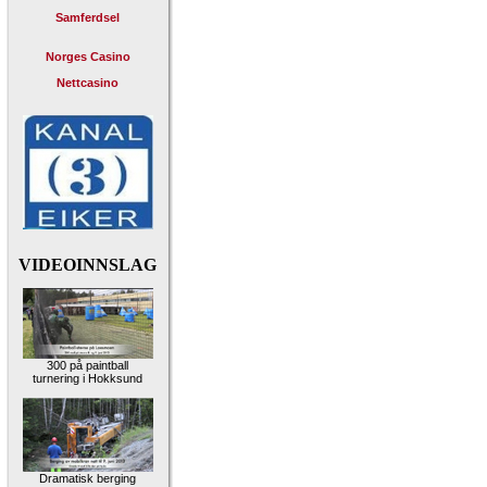
Samferdsel
Norges Casino
Nettcasino
VIDEOINNSLAG
300 på paintball
turnering i Hokksund
Dramatisk berging