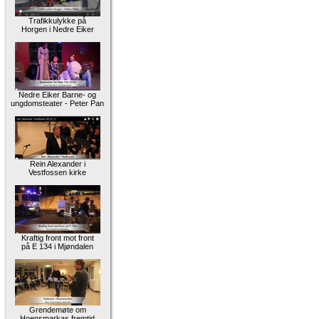
Trafikkulykke på
Horgen i Nedre Eiker
Nedre Eiker Barne- og
ungdomsteater - Peter Pan
Rein Alexander i
Vestfossen kirke
Kraftig front mot front
på E 134 i Mjøndalen
Grendemøte om
Hoensmarkas fremtid