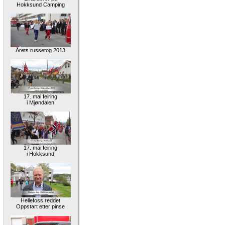
Hokksund Camping
Årets russetog 2013
17. mai feiring
i Mjøndalen
17. mai feiring
i Hokksund
Hellefoss reddet
Oppstart etter pinse