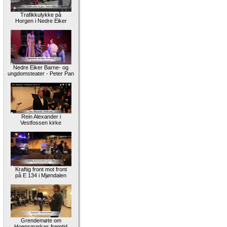
Trafikkulykke på
Horgen i Nedre Eiker
Nedre Eiker Barne- og
ungdomsteater - Peter Pan
Rein Alexander i
Vestfossen kirke
Kraftig front mot front
på E 134 i Mjøndalen
Grendemøte om
Hoensmarkas fremtid