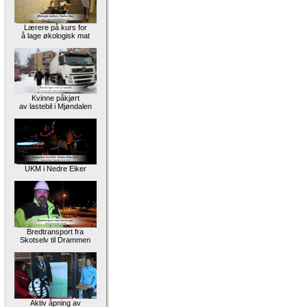
Lærere på kurs for
å lage økologisk mat
Kvinne påkjørt
av lastebil i Mjøndalen
UKM i Nedre Eiker
Bredtransport fra
Skotselv til Drammen
Aktiv åpning av