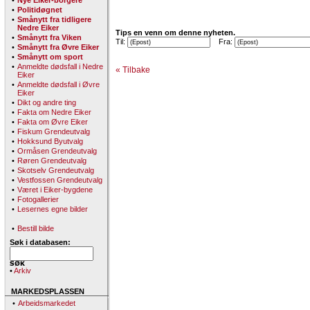
•
Nye Eiker-borgere
•
Politidøgnet
•
Smånytt fra tidligere
Nedre Eiker
Tips en venn om denne nyheten.
•
Smånytt fra Viken
Til:
Fra:
•
Smånytt fra Øvre Eiker
•
Smånytt om sport
•
Anmeldte dødsfall i Nedre
« Tilbake
Eiker
•
Anmeldte dødsfall i Øvre
Eiker
•
Dikt og andre ting
•
Fakta om Nedre Eiker
•
Fakta om Øvre Eiker
•
Fiskum Grendeutvalg
•
Hokksund Byutvalg
•
Ormåsen Grendeutvalg
•
Røren Grendeutvalg
•
Skotselv Grendeutvalg
•
Vestfossen Grendeutvalg
•
Været i Eiker-bygdene
•
Fotogallerier
•
Lesernes egne bilder
•
Bestill bilde
Søk i databasen:
•
Arkiv
MARKEDSPLASSEN
•
Arbeidsmarkedet