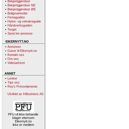
•
Bekjentgjørelser
•
Bekjentgjørelser NE
•
Bekjentgjørelser ØE
•
Boligmarkedet
•
Firmaguiden
•
Helse- og velværeguide
•
Håndverksguiden
•
Torget
•
Send inn annonse
EIKERNYTT.NO
•
Annonser
•
Gaver til Eikernytt.no
•
Kontakt oss
•
Om oss
•
Videoarkivet
ANNET
•
Lenker
•
Tips oss
•
Roy's Pressetjeneste
Utviklet av InBusiness AS
PFU vil ikke behandle
klager ettersom
Eikernytt.no
ikke er medlem