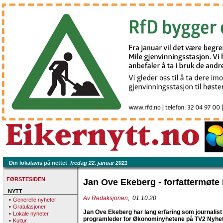
Din lokalavis på nettet
fredag 22. januar 2021
FØRSTESIDEN
Jan Ove Ekeberg - forfattermøte
NYTT
Av Redaksjonen
, 01.10.20
•
Generelle nyheter
•
Gratulasjoner
Jan Ove Ekeberg har lang erfaring som journalist 
•
Lokale nyheter
programleder for Økonominyhetene på TV2 Nyh
•
Kultur