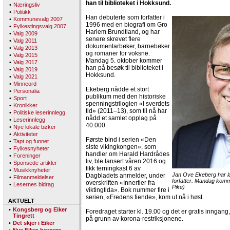
han til biblioteket i Hokksund.
•
Næringsliv
•
Politikk
Han debuterte som forfatter i
•
Kommunevalg 2007
1996 med en biografi om Gro
•
Fylkestingsvalg 2007
Harlem Brundtland, og har
•
Valg 2009
senere skrevet flere
•
Valg 2011
dokumentarbøker, barnebøker
•
Valg 2013
og romaner for voksne.
•
Valg 2015
Mandag 5. oktober kommer
•
Valg 2017
han på besøk til biblioteket i
•
Valg 2019
Hokksund.
•
Valg 2021
•
Minneord
Ekeberg nådde et stort
•
Personalia
publikum med den historiske
•
Sport
spenningstrilogien «I sverdets
•
Kronikker
tid» (2011–13), som til nå har
•
Politiske leserinnlegg
nådd et samlet opplag på
•
Leserinnlegg
40.000.
•
Nye lokale bøker
•
Aktiviteter
Første bind i serien «Den
•
Tapt og funnet
siste vikingkongen», som
•
Fylkesnyheter
handler om Harald Hardrådes
•
Foreninger
liv, ble lansert våren 2016 og
•
Sponsede artikler
fikk terningkast 6 av
•
Musikknyheter
Jan Ove Ekeberg har la
Dagbladets anmelder, under
•
Filmanmeldelser
forfatter. Mandag komme
overskriften «Innertier fra
•
Lesernes bidrag
Pike)
viktingtida». Bok nummer fire i
serien, «Fredens fiende», kom ut nå i høst.
AKTUELT
•
Kongsberg og Eiker
Foredraget starter kl. 19.00 og det er gratis inngan
Tingrett
på grunn av korona-restriksjonene.
•
Det skjer i Eiker