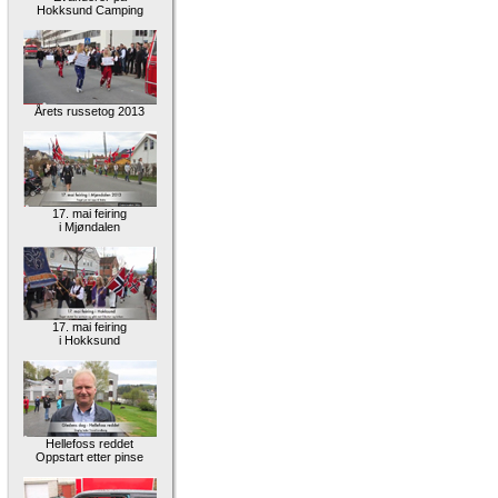
Hokksund Camping
Årets russetog 2013
17. mai feiring
i Mjøndalen
17. mai feiring
i Hokksund
Hellefoss reddet
Oppstart etter pinse