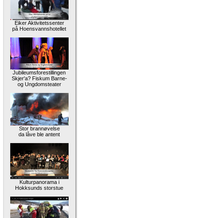
Eiker Aktivitetssenter
på Hoensvannshotellet
Jubileumsforestillingen
Skjer'a? Fiskum Barne-
og Ungdomsteater
Stor brannøvelse
da låve ble antent
Kulturpanorama i
Hokksunds storstue