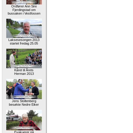
Ordfører Ann Sire
Fjerdingstad om
bussaken i Vestfossen
Laksesesongen 2013
startet fredag 25.05
Kåret til Årets
Herman 2013
Jens Stoltenberg
besøkte Nedre Eiker
Evakuerer på