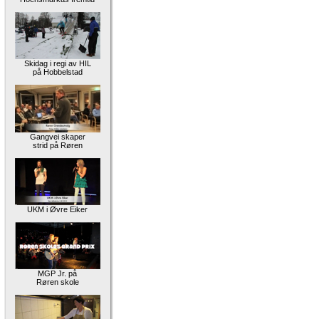
Skidag i regi av HIL
på Hobbelstad
Gangvei skaper
strid på Røren
UKM i Øvre Eiker
MGP Jr. på
Røren skole