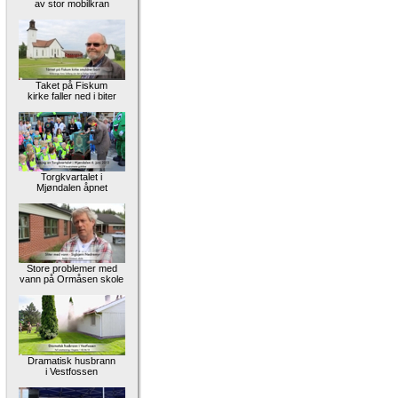
av stor mobilkran
Taket på Fiskum
kirke faller ned i biter
Torgkvartalet i
Mjøndalen åpnet
Store problemer med
vann på Ormåsen skole
Dramatisk husbrann
i Vestfossen