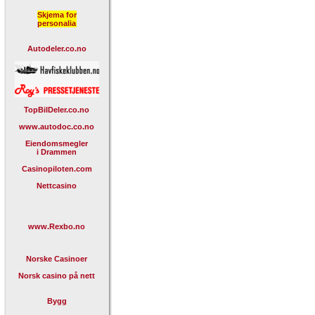
Skjema for
personalia
Autodeler.co.no
TopBilDeler.co.no
www.autodoc.co.no
Eiendomsmegler
i Drammen
Casinopiloten.com
Nettcasino
www.Rexbo.no
Norske Casinoer
Norsk casino på nett
Bygg