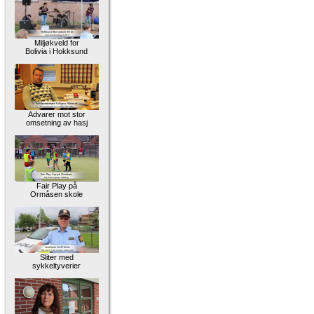
Miljøkveld for
Bolivia i Hokksund
Advarer mot stor
omsetning av hasj
Fair Play på
Ormåsen skole
Sliter med
sykkeltyverier