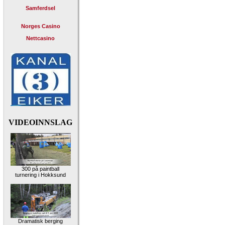
Samferdsel
Norges Casino
Nettcasino
VIDEOINNSLAG
300 på paintball
turnering i Hokksund
Dramatisk berging