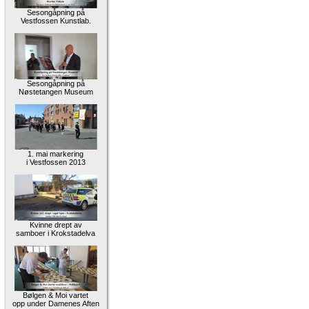
Sesongåpning på
Vestfossen Kunstlab.
Sesongåpning på
Nøstetangen Museum
1. mai markering
i Vestfossen 2013
Kvinne drept av
samboer i Krokstadelva
Bølgen & Moi vartet
opp under Damenes Aften