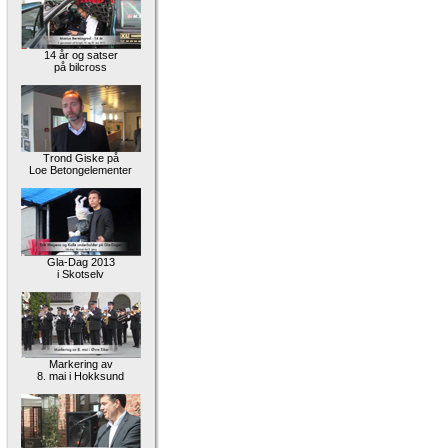
14 år og satser
på bilcross
Trond Giske på
Loe Betongelementer
Gla-Dag 2013
i Skotselv
Markering av
8. mai i Hokksund