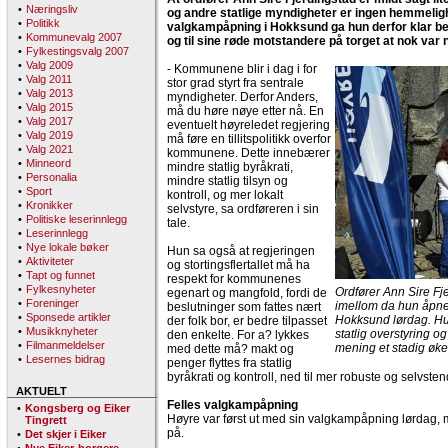
•
Næringsliv
og andre statlige myndigheter er ingen hemmelig
•
Politikk
valgkampåpning i Hokksund ga hun derfor klar bes
•
Kommunevalg 2007
og til sine røde motstandere på torget at nok var 
•
Fylkestingsvalg 2007
•
Valg 2009
- Kommunene blir i dag i for
•
Valg 2011
stor grad styrt fra sentrale
•
Valg 2013
myndigheter. Derfor Anders,
•
Valg 2015
må du høre nøye etter nå. En
•
Valg 2017
eventuelt høyreledet regjering
•
Valg 2019
må føre en tillitspolitikk overfor
•
Valg 2021
kommunene. Dette innebærer
•
Minneord
mindre statlig byråkrati,
•
Personalia
mindre statlig tilsyn og
•
Sport
kontroll, og mer lokalt
•
Kronikker
selvstyre, sa ordføreren i sin
•
Politiske leserinnlegg
tale.
•
Leserinnlegg
•
Nye lokale bøker
Hun sa også at regjeringen
•
Aktiviteter
og stortingsflertallet må ha
•
Tapt og funnet
respekt for kommunenes
•
Fylkesnyheter
Ordfører Ann Sire Fj
egenart og mangfold, fordi de
•
Foreninger
imellom da hun åpne
beslutninger som fattes nært
•
Sponsede artikler
Hokksund lørdag. Hun
der folk bor, er bedre tilpasset
•
Musikknyheter
statlig overstyring o
den enkelte. For a? lykkes
•
Filmanmeldelser
mening et stadig øke
med dette må? makt og
•
Lesernes bidrag
penger flyttes fra statlig
byråkrati og kontroll, ned til mer robuste og selvst
AKTUELT
Felles valgkampåpning
•
Kongsberg og Eiker
Høyre var først ut med sin valgkampåpning lørdag, me
Tingrett
på.
•
Det skjer i Eiker