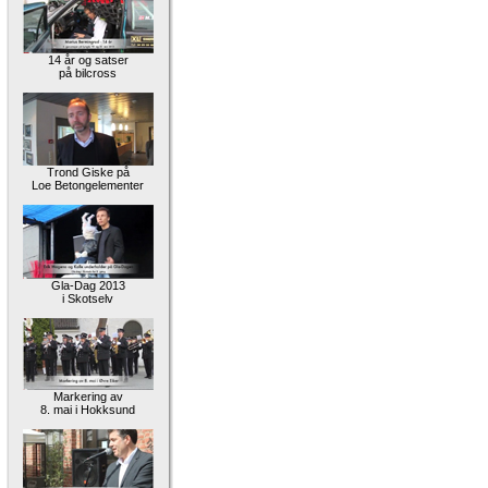
14 år og satser
på bilcross
Trond Giske på
Loe Betongelementer
Gla-Dag 2013
i Skotselv
Markering av
8. mai i Hokksund