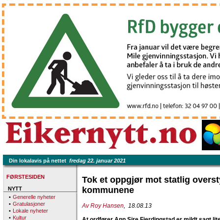
Din lokalavis på nettet
fredag 22. januar 2021
FØRSTESIDEN
Tok et oppgjør mot statlig overst
kommunene
NYTT
•
Generelle nyheter
•
Gratulasjoner
Av Roy Hansen
, 18.08.13
•
Lokale nyheter
•
Kultur
At ordfører Ann Sire Fjerdingstad er mildt sagt l