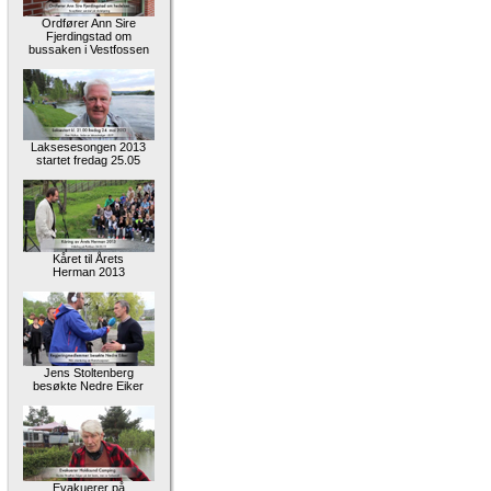
Ordfører Ann Sire
Fjerdingstad om
bussaken i Vestfossen
Laksesesongen 2013
startet fredag 25.05
Kåret til Årets
Herman 2013
Jens Stoltenberg
besøkte Nedre Eiker
Evakuerer på