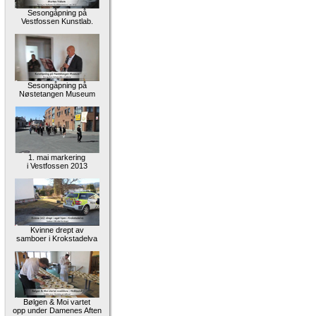
Sesongåpning på
Vestfossen Kunstlab.
Sesongåpning på
Nøstetangen Museum
1. mai markering
i Vestfossen 2013
Kvinne drept av
samboer i Krokstadelva
Bølgen & Moi vartet
opp under Damenes Aften