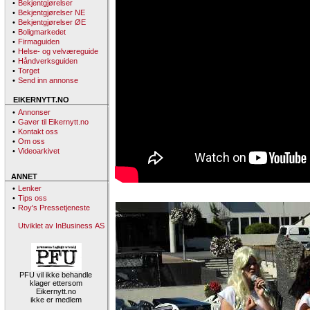
•
Bekjentgjørelser
•
Bekjentgjørelser NE
•
Bekjentgjørelser ØE
•
Boligmarkedet
•
Firmaguiden
•
Helse- og velværeguide
•
Håndverksguiden
•
Torget
•
Send inn annonse
EIKERNYTT.NO
•
Annonser
•
Gaver til Eikernytt.no
•
Kontakt oss
•
Om oss
•
Videoarkivet
ANNET
•
Lenker
•
Tips oss
•
Roy's Pressetjeneste
Utviklet av InBusiness AS
PFU vil ikke behandle
klager ettersom
Eikernytt.no
ikke er medlem