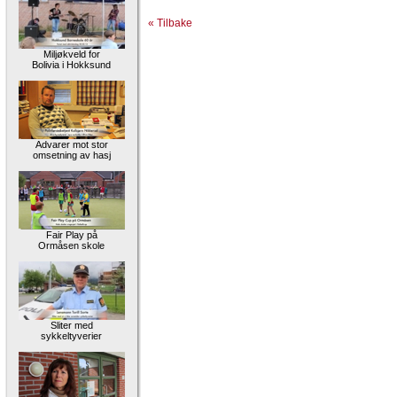
« Tilbake
Miljøkveld for
Bolivia i Hokksund
Advarer mot stor
omsetning av hasj
Fair Play på
Ormåsen skole
Sliter med
sykkeltyverier