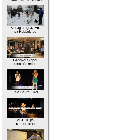
Skidag i regi av HIL
på Hobbelstad
Gangvei skaper
strid på Røren
UKM i Øvre Eiker
MGP Jr. på
Røren skole