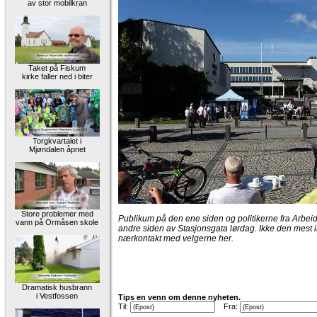
av stor mobilkran
Taket på Fiskum
kirke faller ned i biter
Torgkvartalet i
Mjøndalen åpnet
Store problemer med
Publikum på den ene siden og politikerne fra Arbei
vann på Ormåsen skole
andre siden av Stasjonsgata lørdag. Ikke den mest in
nærkontakt med velgerne her.
Dramatisk husbrann
i Vestfossen
Tips en venn om denne nyheten.
Til:
Fra: