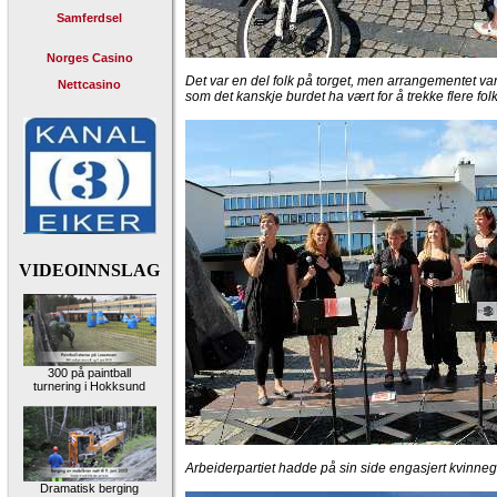
Samferdsel
Norges Casino
Det var en del folk på torget, men arrangementet va
Nettcasino
som det kanskje burdet ha vært for å trekke flere folk
VIDEOINNSLAG
300 på paintball
turnering i Hokksund
Arbeiderpartiet hadde på sin side engasjert kvinn
Dramatisk berging