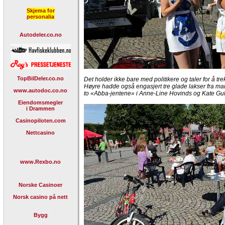
Skjema for
personalia
Autodeler.co.no
TopBilDeler.co.no
Det holder ikke bare med politikere og taler for å t
Høyre hadde også engasjert tre glade lakser fra ma
www.autodoc.co.no
to «Abba-jentene» i Anne-Line Hovinds og Kate Gu
Eiendomsmegler
i Drammen
Casinopiloten.com
Nettcasino
www.Rexbo.no
Norske Casinoer
Norsk casino på nett
Bygg