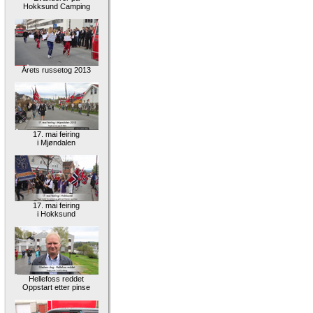
Hokksund Camping
Årets russetog 2013
17. mai feiring
i Mjøndalen
17. mai feiring
i Hokksund
Hellefoss reddet
Oppstart etter pinse