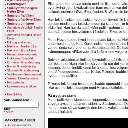
•
Nye Eiker-borgere
Etter at ordføreren var ferdig med sin lille tordentale
•
Politidøgnet
overstyring og et byråkrati som bare eser ut, var det
•
Smånytt fra tidligere
Nedre Eiker
tidligere ordfører i Øvre Eker, Anders B. Werp, sin tur
•
Smånytt fra Viken
•
Smånytt fra Øvre Eiker
Han tok for sektor etter sektor hvor han levnet lite kre
•
Smånytt om sport
og som medlem av justiskomiteen på stortinget, er h
•
Anmeldte dødsfall i Nedre
sikkerhet. Han har da også «Mer politi i gatene som»
Eiker
det «går hjem» hos velgerne i fredelige Eiker, er kans
•
Anmeldte dødsfall i Øvre
Eiker
Mens Høyre hadde hyret inn tre glade lakser fra Ho
•
Dikt og andre ting
underholdning og Kate Gulbrandsen og Anne-Line
•
Fakta om Nedre Eiker
var det enda søtere toner fra Arbeiderpartiet. De h
•
Fakta om Øvre Eiker
kvinnegruppen «Pikekyss» til å forføre sine velgere.
•
Fiskum Grendeutvalg
•
Hokksund Byutvalg
Selv om arbeiderpartifolk og høyrefolk er på hils og 
•
Ormåsen Grendeutvalg
politiske retorikken ikke fullt så vennlig når det kom
•
Røren Grendeutvalg
kjempes det en innbitt kamp for å kapre flest velge
•
Skotselv Grendeutvalg
eller APs ungdomskandidat Niclas Tokerud, hadde i
•
Vestfossen Grendeutvalg
hverandres politikk.
•
Været i Eiker-bygdene
•
Fotogallerier
Tokerud tok for seg hva partiet hadde oppnådd i regj
•
Lesernes egne bilder
ikke uventet tok et oppgjør med Høyres skattelette.
•
Bestill bilde
På trygg av stand
Mens politikerne kjempet om oppmerksomheten fora
Søk i databasen:
«trygg» avstand på andre siden av Stasjonsgata. De 
mange, men så var kanskje den lokale valgkampstar
godt på forhånd.
•
Arkiv
MARKEDSPLASSEN
•
Arbeidsmarkedet