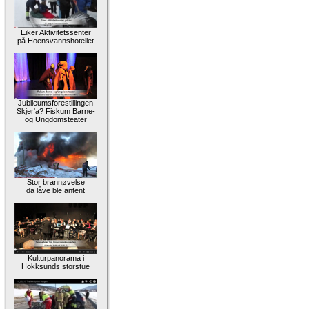
Eiker Aktivitetssenter
på Hoensvannshotellet
Jubileumsforestillingen
Skjer'a? Fiskum Barne-
og Ungdomsteater
Stor brannøvelse
da låve ble antent
Kulturpanorama i
Hokksunds storstue