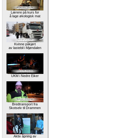
Lærere på kurs for
å lage økologisk mat
Kvinne påkjørt
av lastebil i Mjøndalen
UKM i Nedre Eiker
Bredtransport fra
Skotselv til Drammen
Aktiv åpning av