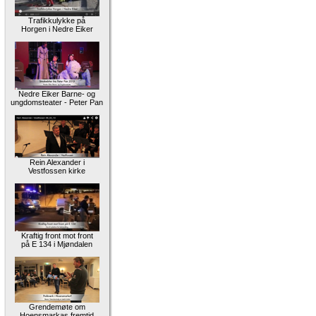
Trafikkulykke på
Horgen i Nedre Eiker
Nedre Eiker Barne- og
ungdomsteater - Peter Pan
Rein Alexander i
Vestfossen kirke
Kraftig front mot front
på E 134 i Mjøndalen
Grendemøte om
Hoensmarkas fremtid