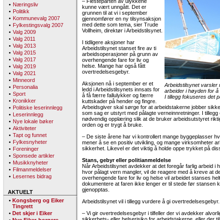
– Flesteparten av ulykkene
•
Næringsliv
kunne vært unngått. Det er
•
Politikk
grunnen til at vi i september
•
Kommunevalg 2007
gjennomfører en ny tilsynsaksjon
med dette som tema, sier Trude
•
Fylkestingsvalg 2007
Vollheim, direktør i Arbeidstilsynet.
•
Valg 2009
•
Valg 2011
I tidligere aksjoner har
•
Valg 2013
Arbeidstilsynet stanset fire av ti
•
Valg 2015
arbeidsoperasjoner på grunn av
•
Valg 2017
overhengende fare for liv og
helse. Mange har også fått
•
Valg 2019
overtredelsesgebyr.
•
Valg 2021
•
Minneord
Aksjonen nå i september er et
Arbeidstilsynet varsler 
•
Personalia
ledd i Arbeidstilsynets innsats for
arbeider i høyden for å
•
Sport
å få færre fallulykker og færre
I tillegg fokuseres det 
•
Kronikker
kuttskader på hender og fingre.
Arbeidsgiver skal sørge for at arbeidstakerne jobber sikke
•
Politiske leserinnlegg
som sag er utstyrt med pålagte verneinnretninger. I tillegg 
•
Leserinnlegg
nødvendig opplæring slik at de bruker arbeidsutstyret riktig,
•
Nye lokale bøker
orden og er trygt å bruke.
•
Aktiviteter
•
Tapt og funnet
– De siste årene har vi kontrollert mange byggeplasser hvo
•
Fylkesnyheter
mener å se en positiv utvikling, og mange virksomheter ar
sikkerhet. Likevel er det viktig å holde oppe trykket på dis
•
Foreninger
•
Sponsede artikler
Stans, gebyr eller politianmeldelse
•
Musikknyheter
Når Arbeidstilsynet avdekker at det foregår farlig arbeid i
•
Filmanmeldelser
hvor pålagt vern mangler, vil de reagere med å kreve at de
•
Lesernes bidrag
overhengende fare for liv og helse vil arbeidet stanses hel
dokumentere at faren ikke lenger er til stede før stansen
gjenopptas.
AKTUELT
•
Kongsberg og Eiker
Arbeidstilsynet vil i tillegg vurdere å gi overtredelsesgebyr.
Tingrett
•
Det skjer i Eiker
– Vi gir overtredelsesgebyr i tilfeller der vi avdekker alvo
sikkerhets- eller helserisiko for arbeidstakerne, eller der ti