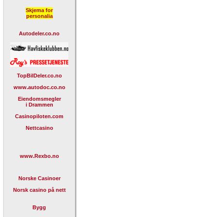
Skjema for
personalia
Autodeler.co.no
TopBilDeler.co.no
www.autodoc.co.no
Eiendomsmegler
i Drammen
Casinopiloten.com
Nettcasino
www.Rexbo.no
Norske Casinoer
Norsk casino på nett
Bygg