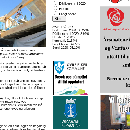
Dårligere nn i 2020
Elendig
Langt bedre
Svar til nå: 247
Bedre enn i 2020: 35.22%
Dårligere nn i 2020: 8.91%
Elendig: 15.38%
Koronafri: 11.34%
Langt bedre: 4.05%
Som i 2020: 25.10%
nå at de vil aksjonere mot
 bedre sikkerheten til arbeiderne.
på blant annet sager.
rt i høyden, og at arbeidsutstyr
er det viktig at arbeidstakerne får
 og bidrar til at utstyret holdes i
r det foregår arbeid i høyden. Vi
beider godt med helse, miljø og
se risikoforholdene, sier Vollheim.
 høyden, eller at det brukes sager
tte rettes opp. Ved
t eller delvis. Virksomheten må
 kan oppheves og arbeidet
rlige brudd som utgjør en betydelig
lsyn og pålegg ikke har ført til en