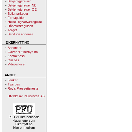
•
Bekjentgjørelser
•
Bekjentgjørelser NE
•
Bekjentgjørelser ØE
•
Boligmarkedet
•
Firmaguiden
•
Helse- og velværeguide
•
Håndverksguiden
•
Torget
•
Send inn annonse
EIKERNYTT.NO
•
Annonser
•
Gaver til Eikernytt.no
•
Kontakt oss
•
Om oss
•
Videoarkivet
ANNET
•
Lenker
•
Tips oss
•
Roy's Pressetjeneste
Utviklet av InBusiness AS
PFU vil ikke behandle
klager ettersom
Eikernytt.no
ikke er medlem