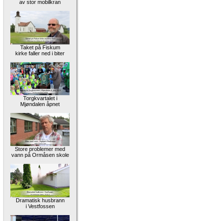
av stor mobilkran
Taket på Fiskum
kirke faller ned i biter
Torgkvartalet i
Mjøndalen åpnet
Store problemer med
vann på Ormåsen skole
Dramatisk husbrann
i Vestfossen