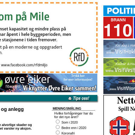
 og anlegg
MENINGSMÅLING
Hvilke forhåpninger har du
for det nye året?
Som i 2020
e alvorlige skader og
Bedre enn i 2020
t varsler ny aksjon.
Koronafri