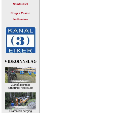
Samferdsel
Norges Casino
Nettcasino
VIDEOINNSLAG
300 på paintball
turnering i Hokksund
Dramatisk berging