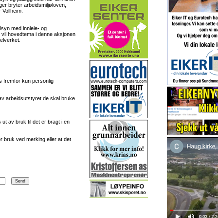
ger bryter arbeidsmiljøloven,
r Vollheim.
tilsyn med innleie- og
t vil hovedtema i denne aksjonen
elverket.
kes fremfor kun personlig
av arbeidsutstyret de skal bruke.
t av bruk til det er bragt i en
or bruk ved merking eller at det