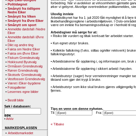
•
Nye Eiker-borgere
forbedring. Når vi avdekker at virksomheten gjentatte gan
•
Politidøgnet
øker vi gebyret. Alvorlige overtredelser politianmeldes, sie
•
Smånytt fra tidligere
Nedre Eiker
Ulovlig innleie
•
Smånytt fra Viken
Arbeidstilsynet har fra 1. juli 2020 fått myndighet til å føre 
•
Smånytt fra Øvre Eiker
likebehandlingsreglene i arbeidsmiljøloven. I Oslo-område
•
Smånytt om sport
være om innleie fra bemanningsselskap er i henhold til reg
•
Anmeldte dødsfall i Nedre
Arbeidsgiver må sørge for at:
Eiker
• Risiko blir vurdert og tiltak iverksatt før arbeidet starter.
•
Anmeldte dødsfall i Øvre
Eiker
• Kun egnet utstyr brukes.
•
Dikt og andre ting
•
Fakta om Nedre Eiker
• Kollektiv fallsikring (f.eks. stillas og/eller rekkverk) bru
•
Fakta om Øvre Eiker
fallsikringsutstyr.
•
Fiskum Grendeutvalg
• Arbeidstakerne får opplæring i, og informasjon om, bruk 
•
Hokksund Byutvalg
•
Ormåsen Grendeutvalg
• Arbeidstakerne får opplæring i sikkert arbeid i høyden.
•
Røren Grendeutvalg
•
Skotselv Grendeutvalg
• Arbeidsutstyr (sager) hvor verneinnretninger mangler tas u
•
Vestfossen Grendeutvalg
tilstand som gjør det trygt å bruke.
•
Været i Eiker-bygdene
• Arbeidsutstyr som ikke skal brukes gjøres utilgjengelig f
•
Fotogallerier
fjernes.
•
Lesernes egne bilder
•
Bestill bilde
Søk i databasen:
Tips en venn om denne nyheten.
Til:
Fra:
•
Arkiv
« Tilbake
MARKEDSPLASSEN
•
Arbeidsmarkedet