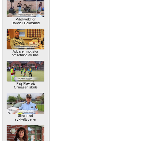
Miljøkveld for
Bolivia i Hokksund
Advarer mot stor
omsetning av hasj
Fair Play på
Ormåsen skole
Sliter med
sykkeltyverier