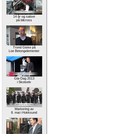
14 år og satser
på bilcross
Trond Giske på
Loe Betongelementer
Gla-Dag 2013
i Skotselv
Markering av
8. mai i Hokksund