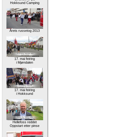
Hokksund Camping
Årets russetog 2013
17. mai feiring
i Mjøndalen
17. mai feiring
i Hokksund
Hellefoss reddet
Oppstart etter pinse