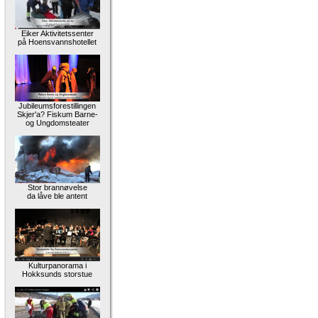
Eiker Aktivitetssenter
på Hoensvannshotellet
Jubileumsforestillingen
Skjer'a? Fiskum Barne-
og Ungdomsteater
Stor brannøvelse
da låve ble antent
Kulturpanorama i
Hokksunds storstue