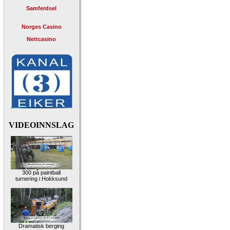
Samferdsel
Norges Casino
Nettcasino
VIDEOINNSLAG
300 på paintball
turnering i Hokksund
Dramatisk berging