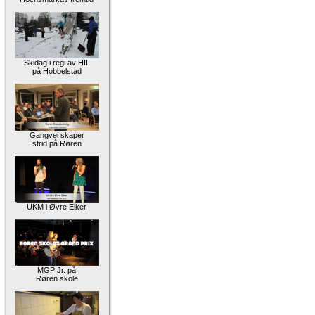
Skidag i regi av HIL
på Hobbelstad
Gangvei skaper
strid på Røren
UKM i Øvre Eiker
MGP Jr. på
Røren skole