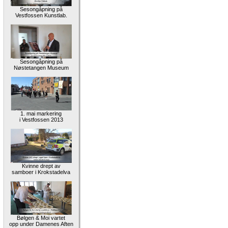
Sesongåpning på
Vestfossen Kunstlab.
Sesongåpning på
Nøstetangen Museum
1. mai markering
i Vestfossen 2013
Kvinne drept av
samboer i Krokstadelva
Bølgen & Moi vartet
opp under Damenes Aften