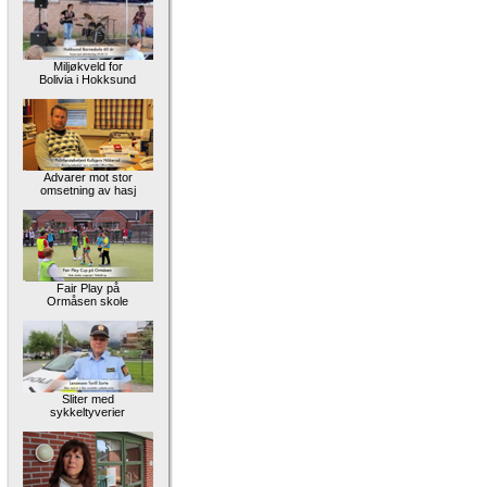
Miljøkveld for
Bolivia i Hokksund
Advarer mot stor
omsetning av hasj
Fair Play på
Ormåsen skole
Sliter med
sykkeltyverier