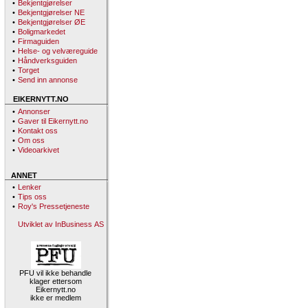
•
Bekjentgjørelser
•
Bekjentgjørelser NE
•
Bekjentgjørelser ØE
•
Boligmarkedet
•
Firmaguiden
•
Helse- og velværeguide
•
Håndverksguiden
•
Torget
•
Send inn annonse
EIKERNYTT.NO
•
Annonser
•
Gaver til Eikernytt.no
•
Kontakt oss
•
Om oss
•
Videoarkivet
ANNET
•
Lenker
•
Tips oss
•
Roy's Pressetjeneste
Utviklet av InBusiness AS
PFU vil ikke behandle
klager ettersom
Eikernytt.no
ikke er medlem