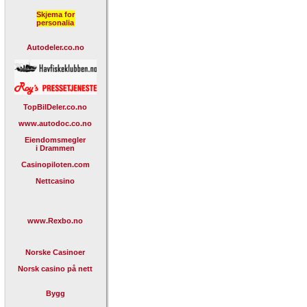
Skjema for
personalia
Autodeler.co.no
TopBilDeler.co.no
www.autodoc.co.no
Eiendomsmegler
i Drammen
Casinopiloten.com
Nettcasino
www.Rexbo.no
Norske Casinoer
Norsk casino på nett
Bygg