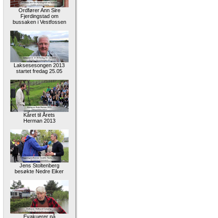
Ordfører Ann Sire
Fjerdingstad om
bussaken i Vestfossen
Laksesesongen 2013
startet fredag 25.05
Kåret til Årets
Herman 2013
Jens Stoltenberg
besøkte Nedre Eiker
Evakuerer på