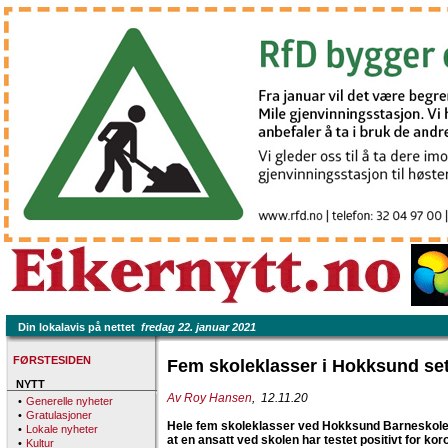
Din lokalavis på nettet
fredag 22. januar 2021
FØRSTESIDEN
Fem skoleklasser i Hokksund set
NYTT
Av Roy Hansen
, 12.11.20
•
Generelle nyheter
•
Gratulasjoner
Hele fem skoleklasser ved Hokksund Barneskole e
•
Lokale nyheter
at en ansatt ved skolen har testet positivt for kor
•
Kultur