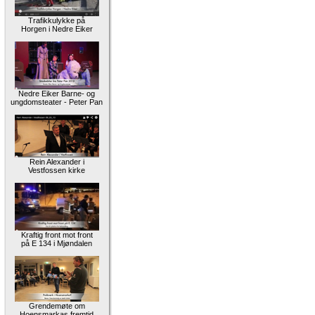
Trafikkulykke på
Horgen i Nedre Eiker
Nedre Eiker Barne- og
ungdomsteater - Peter Pan
Rein Alexander i
Vestfossen kirke
Kraftig front mot front
på E 134 i Mjøndalen
Grendemøte om
Hoensmarkas fremtid