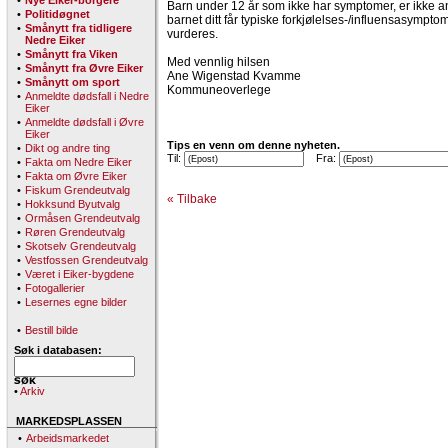
•
Nye Eiker-borgere
Barn under 12 år som ikke har symptomer, er ikke a
•
Politidøgnet
barnet ditt får typiske forkjølelses-/influensasymptom
•
Smånytt fra tidligere
vurderes.
Nedre Eiker
•
Smånytt fra Viken
Med vennlig hilsen
•
Smånytt fra Øvre Eiker
Ane Wigenstad Kvamme
•
Smånytt om sport
Kommuneoverlege
•
Anmeldte dødsfall i Nedre
Eiker
•
Anmeldte dødsfall i Øvre
Eiker
Tips en venn om denne nyheten.
•
Dikt og andre ting
Til:
Fra:
•
Fakta om Nedre Eiker
•
Fakta om Øvre Eiker
•
Fiskum Grendeutvalg
« Tilbake
•
Hokksund Byutvalg
•
Ormåsen Grendeutvalg
•
Røren Grendeutvalg
•
Skotselv Grendeutvalg
•
Vestfossen Grendeutvalg
•
Været i Eiker-bygdene
•
Fotogallerier
•
Lesernes egne bilder
•
Bestill bilde
Søk i databasen:
•
Arkiv
MARKEDSPLASSEN
•
Arbeidsmarkedet