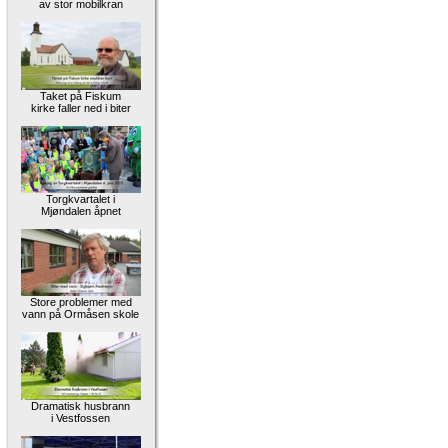
av stor mobilkran
Taket på Fiskum
kirke faller ned i biter
Torgkvartalet i
Mjøndalen åpnet
Store problemer med
vann på Ormåsen skole
Dramatisk husbrann
i Vestfossen