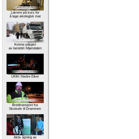
Lærere på kurs for
å lage økologisk mat
Kvinne påkjørt
av lastebil i Mjøndalen
UKM i Nedre Eiker
Bredtransport fra
Skotselv til Drammen
Aktiv åpning av