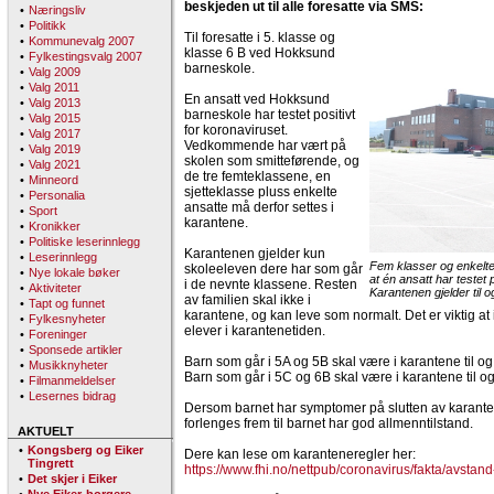
beskjeden ut til alle foresatte via SMS:
•
Næringsliv
•
Politikk
Til foresatte i 5. klasse og
•
Kommunevalg 2007
klasse 6 B ved Hokksund
•
Fylkestingsvalg 2007
barneskole.
•
Valg 2009
•
Valg 2011
En ansatt ved Hokksund
•
Valg 2013
barneskole har testet positivt
•
Valg 2015
for koronaviruset.
•
Valg 2017
Vedkommende har vært på
•
Valg 2019
skolen som smitteførende, og
•
Valg 2021
de tre femteklassene, en
•
Minneord
sjetteklasse pluss enkelte
•
Personalia
ansatte må derfor settes i
•
Sport
karantene.
•
Kronikker
•
Politiske leserinnlegg
Karantenen gjelder kun
•
Leserinnlegg
Fem klasser og enkelte 
skoleeleven dere har som går
•
Nye lokale bøker
at én ansatt har testet 
i de nevnte klassene. Resten
•
Aktiviteter
Karantenen gjelder til
av familien skal ikke i
•
Tapt og funnet
karantene, og kan leve som normalt. Det er viktig a
•
Fylkesnyheter
elever i karantenetiden.
•
Foreninger
•
Sponsede artikler
Barn som går i 5A og 5B skal være i karantene til o
•
Musikknyheter
Barn som går i 5C og 6B skal være i karantene til o
•
Filmanmeldelser
•
Lesernes bidrag
Dersom barnet har symptomer på slutten av karant
forlenges frem til barnet har god allmenntilstand.
AKTUELT
•
Kongsberg og Eiker
Dere kan lese om karanteneregler her:
Tingrett
https://www.fhi.no/nettpub/coronavirus/fakta/avstan
•
Det skjer i Eiker