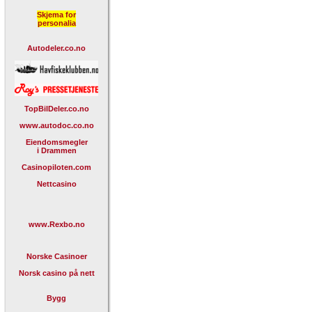
Skjema for
personalia
Autodeler.co.no
TopBilDeler.co.no
www.autodoc.co.no
Eiendomsmegler
i Drammen
Casinopiloten.com
Nettcasino
www.Rexbo.no
Norske Casinoer
Norsk casino på nett
Bygg