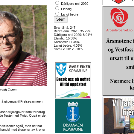
Dårligere nn i 2020
Elendig
Langt bedre
Svar til nå: 247
Bedre enn i 2020: 35.22%
Dårligere nn i 2020: 8.91%
Elendig: 15.38%
Koronafri: 11.34%
Langt bedre: 4.05%
Som i 2020: 25.10%
enneth Talmo.
er å gi penga til Frelsesarmeen
ssa til julegaver som foredrag
 de fleste med Twist. Også er det
n titusener også, men det har
ehandel med titusener av kroner