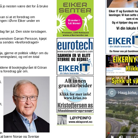
må jo nesten være det for å bruke
kan si at et foredrag om
ningen i Øvre Eiker under en
dag før jul. Den siste torsdagen.
 svensken Gøran Persson, kjøpt
a sendes «liveforedraget»
, gjerne et politisk villdyr om du
meningsløst, og vel en total
dene til bookingbyrået til Göran
va foredrag går om.
6.
t,
in
skal bære Norge og Sverige