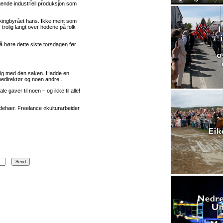
gende industriell produksjon som
ookingbyrået hans. Ikke ment som
rolig langt over hodene på folk
 å høre dette siste torsdagen før
ferdig med den saken. Hadde en
unedirektør og noen andre...
 gaver til noen – og ikke til alle!
ehær. Freelance «kulturarbeider