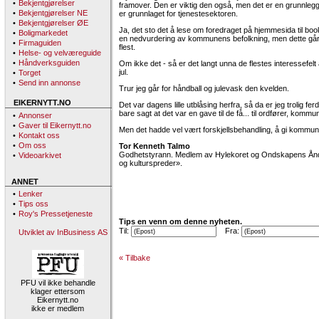
•
Bekjentgjørelser
framover. Den er viktig den også, men det er en grunnleg
•
Bekjentgjørelser NE
er grunnlaget for tjenestesektoren.
•
Bekjentgjørelser ØE
Ja, det sto det å lese om foredraget på hjemmesida til b
•
Boligmarkedet
en nedvurdering av kommunens befolkning, men dette går t
•
Firmaguiden
flest.
•
Helse- og velværeguide
•
Håndverksguiden
Om ikke det - så er det langt unna de flestes interessefelt
jul.
•
Torget
•
Send inn annonse
Trur jeg går for håndball og julevask den kvelden.
EIKERNYTT.NO
Det var dagens lille utblåsing herfra, så da er jeg trolig 
bare sagt at det var en gave til de få... til ordfører, komm
•
Annonser
•
Gaver til Eikernytt.no
Men det hadde vel vært forskjellsbehandling, å gi kommunale
•
Kontakt oss
•
Om oss
Tor Kenneth Talmo
Godhetstyrann. Medlem av Hylekoret og Ondskapens Ånd
•
Videoarkivet
og kulturspreder».
ANNET
•
Lenker
•
Tips oss
•
Roy's Pressetjeneste
Tips en venn om denne nyheten.
Til:
Fra:
Utviklet av InBusiness AS
« Tilbake
PFU vil ikke behandle
klager ettersom
Eikernytt.no
ikke er medlem