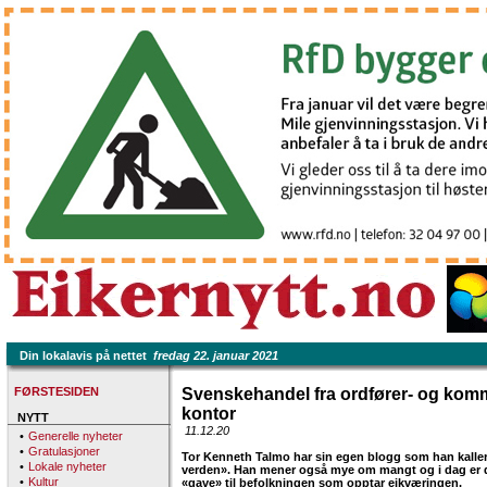
Din lokalavis på nettet
fredag 22. januar 2021
FØRSTESIDEN
Svenskehandel fra ordfører- og kom
kontor
NYTT
11.12.20
•
Generelle nyheter
•
Gratulasjoner
Tor Kenneth Talmo har sin egen blogg som han kaller 
•
Lokale nyheter
verden». Han mener også mye om mangt og i dag er d
•
Kultur
«gave» til befolkningen som opptar eikværingen.