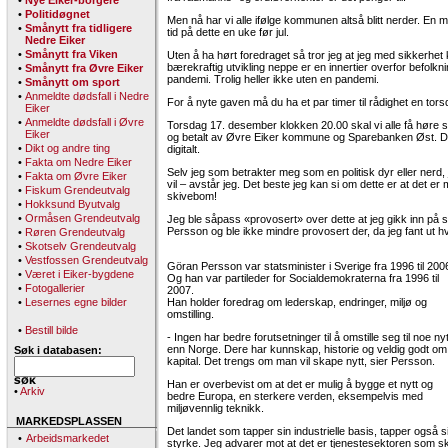
•
Nye Eiker-borgere
•
Politidøgnet
Men nå har vi alle ifølge kommunen altså blitt nerder. En 
•
Smånytt fra tidligere
tid på dette en uke før jul.
Nedre Eiker
•
Smånytt fra Viken
Uten å ha hørt foredraget så tror jeg at jeg med sikkerhet 
bærekraftig utvikling neppe er en innertier overfor befolk
•
Smånytt fra Øvre Eiker
pandemi. Trolig heller ikke uten en pandemi.
•
Smånytt om sport
•
Anmeldte dødsfall i Nedre
For å nyte gaven må du ha et par timer til rådighet en tors
Eiker
•
Anmeldte dødsfall i Øvre
Torsdag 17. desember klokken 20.00 skal vi alle få høre
Eiker
og betalt av Øvre Eiker kommune og Sparebanken Øst. D
•
Dikt og andre ting
digitalt.
•
Fakta om Nedre Eiker
Selv jeg som betrakter meg som en politisk dyr eller nerd, ja
•
Fakta om Øvre Eiker
vil – avstår jeg. Det beste jeg kan si om dette er at det er 
•
Fiskum Grendeutvalg
skivebom!
•
Hokksund Byutvalg
•
Ormåsen Grendeutvalg
Jeg ble såpass «provosert» over dette at jeg gikk inn på si
Persson og ble ikke mindre provosert der, da jeg fant ut h
•
Røren Grendeutvalg
•
Skotselv Grendeutvalg
•
Vestfossen Grendeutvalg
Göran Persson var statsminister i Sverige fra 1996 til 200
•
Været i Eiker-bygdene
Og han var partileder for Socialdemokraterna fra 1996 til
•
Fotogallerier
2007.
•
Lesernes egne bilder
Han holder foredrag om lederskap, endringer, miljø og
omstilling.
•
Bestill bilde
- Ingen har bedre forutsetninger til å omstille seg til noe nyt
enn Norge. Dere har kunnskap, historie og veldig godt om
Søk i databasen:
kapital. Det trengs om man vil skape nytt, sier Persson.
Han er overbevist om at det er mulig å bygge et nytt og
•
Arkiv
bedre Europa, en sterkere verden, eksempelvis med
miljøvennlig teknikk.
MARKEDSPLASSEN
Det landet som tapper sin industrielle basis, tapper også s
•
Arbeidsmarkedet
styrke. Jeg advarer mot at det er tjenestesektoren som 