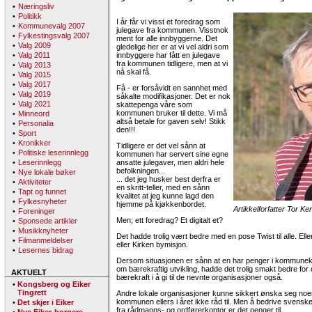
•
Næringsliv
•
Politikk
I år får vi visst et foredrag som
•
Kommunevalg 2007
julegave fra kommunen. Visstnok
•
Fylkestingsvalg 2007
ment for alle innbyggerne. Det
•
Valg 2009
gledelige her er at vi vel aldri som
•
Valg 2011
innbyggere har fått en julegave
fra kommunen tidligere, men at vi
•
Valg 2013
nå skal få.
•
Valg 2015
•
Valg 2017
Få - er forsåvidt en sannhet med
•
Valg 2019
såkalte modifikasjoner. Det er nok
•
Valg 2021
skattepenga våre som
kommunen bruker til dette. Vi må
•
Minneord
altså betale for gaven selv! Stikk
•
Personalia
den!!!
•
Sport
•
Kronikker
Tidligere er det vel sånn at
•
Politiske leserinnlegg
kommunen har servert sine egne
•
Leserinnlegg
ansatte julegaver, men aldri hele
befolkningen...
•
Nye lokale bøker
... det jeg husker best derfra er
•
Aktiviteter
en skritt-teller, med en sånn
•
Tapt og funnet
kvalitet at jeg kunne lagd den
•
Fylkesnyheter
hjemme på kjøkkenbordet.
Artikkelforfatter Tor K
•
Foreninger
Men; ett foredrag? Et digitalt et?
•
Sponsede artikler
•
Musikknyheter
Det hadde trolig vært bedre med en pose Twist til alle. Ell
•
Filmanmeldelser
eller Kirken bymisjon.
•
Lesernes bidrag
Dersom situasjonen er sånn at en har penger i kommuneka
om bærekraftig utvikling, hadde det trolig smakt bedre for
AKTUELT
bærekraft i å gi til de nevnte organisasjoner også.
•
Kongsberg og Eiker
Tingrett
Andre lokale organisasjoner kunne sikkert ønska seg noe
kommunen ellers i året ikke råd til. Men å bedrive svensk
•
Det skjer i Eiker
fra rådmanns- og ordførerkontor er det penger til.