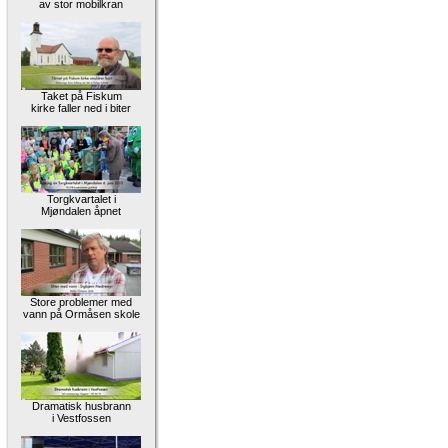
av stor mobilkran
Taket på Fiskum
kirke faller ned i biter
Torgkvartalet i
Mjøndalen åpnet
Store problemer med
vann på Ormåsen skole
Dramatisk husbrann
i Vestfossen