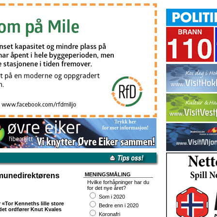
munedirektørens
MENINGSMÅLING
Hvilke forhåpninger har du
for det nye året?
Som i 2020
«Tor Kenneths lille store
Bedre enn i 2020
et ordfører Knut Kvales
Koronafri