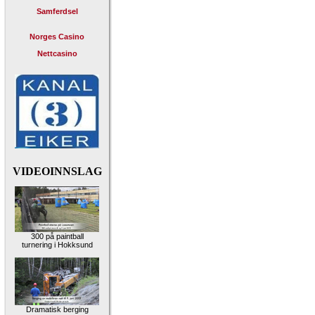
Samferdsel
Norges Casino
Nettcasino
VIDEOINNSLAG
300 på paintball
turnering i Hokksund
Dramatisk berging