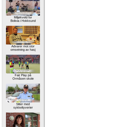
Miljøkveld for
Bolivia i Hokksund
Advarer mot stor
omsetning av hasj
Fair Play på
Ormåsen skole
Sliter med
sykkeltyverier