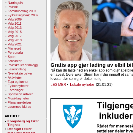
•
Næringsliv
•
Politikk
•
Kommunevalg 2007
•
Fylkestingsvalg 2007
•
Valg 2009
•
Valg 2011
•
Valg 2013
•
Valg 2015
•
Valg 2017
•
Valg 2019
•
Valg 2021
•
Minneord
•
Personalia
•
Sport
•
Kronikker
Gratis app gjør lading av elbil bi
•
Politiske leserinnlegg
•
Leserinnlegg
Nå kan du laste ned en enkel app som gjør at elbil
•
Nye lokale bøker
er lavest. Øvre Eiker Strøm har nylig inngått et s
•
Aktiviteter
leverandør som gjør dette mulig.
•
Tapt og funnet
LES MER
•
Lokale nyheter
(21.01.21)
•
Fylkesnyheter
•
Foreninger
•
Sponsede artikler
•
Musikknyheter
•
Filmanmeldelser
•
Lesernes bidrag
AKTUELT
•
Kongsberg og Eiker
Tingrett
•
Det skjer i Eiker