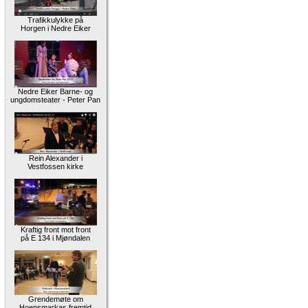
Trafikkulykke på
Horgen i Nedre Eiker
Nedre Eiker Barne- og
ungdomsteater - Peter Pan
Rein Alexander i
Vestfossen kirke
Kraftig front mot front
på E 134 i Mjøndalen
Grendemøte om
Hoensmarkas fremtid