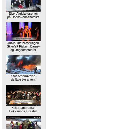
Eiker Aktivitetssenter
på Hoensvannshotellet
Jubileumsforestillingen
Skjer'a? Fiskum Barne-
og Ungdomsteater
Stor brannøvelse
da låve ble antent
Kulturpanorama i
Hokksunds storstue