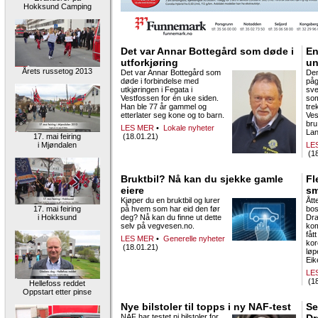
Hokksund Camping
Det var Annar Bottegård som døde i
En
utforkjøring
un
Årets russetog 2013
Det var Annar Bottegård som
De
døde i forbindelse med
påg
utkjøringen i Fegata i
sve
Vestfossen for én uke siden.
som
Han ble 77 år gammel og
tre
etterlater seg kone og to barn.
Ves
bru
LES MER
•
Lokale nyheter
Lan
17. mai feiring
(18.01.21)
i Mjøndalen
LE
(18
Bruktbil? Nå kan du sjekke gamle
Fl
eiere
sm
Kjøper du en bruktbil og lurer
Ått
17. mai feiring
på hvem som har eid den før
bos
i Hokksund
deg? Nå kan du finne ut dette
Dr
selv på vegvesen.no.
ko
fåt
LES MER
•
Generelle nyheter
kor
(18.01.21)
løp
Eike
LE
(18
Hellefoss reddet
Oppstart etter pinse
Nye bilstoler til topps i ny NAF-test
Se
NAF har testet ni bilstoler for