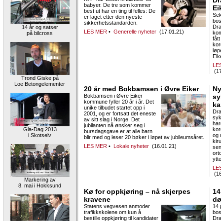
Dr
babyer. De tre som kommer
Ei
best ut har en ting til felles: De
Sek
er laget etter den nyeste
bos
sikkerhetsstandarden.
Dr
14 år og satser
LES MER
•
Generelle nyheter
(17.01.21)
ko
på bilcross
fåt
kor
løp
Eike
LE
(17
Trond Giske på
Loe Betongelementer
20 år med Bokbamsen i Øvre Eiker
Ny
Bokbamsen i Øvre Eiker
sy
kommune fyller 20 år i år. Det
ka
unike tilbudet startet opp i
Dr
2001, og er fortsatt det eneste
syk
av sitt slag i Norge. Det
har
jubilanten nå ønsker seg i
Gla-Dag 2013
kor
bursdagsgave er at alle barn
i Skotselv
og 
blir med og leser 20 bøker i løpet av jubileumsåret.
kir
LES MER
•
Lokale nyheter
(16.01.21)
sen
ort
ytt
LE
(16
Markering av
8. mai i Hokksund
Kø for oppkjøring – nå skjerpes
14
kravene
dø
Statens vegvesen anmoder
14 
trafikkskolene om kun å
bos
bestille oppkjøring til kandidater
Dr