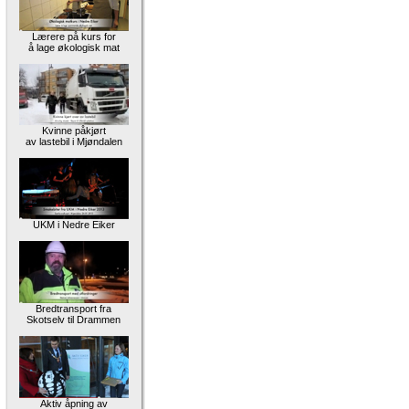
Lærere på kurs for
å lage økologisk mat
Kvinne påkjørt
av lastebil i Mjøndalen
UKM i Nedre Eiker
Bredtransport fra
Skotselv til Drammen
Aktiv åpning av