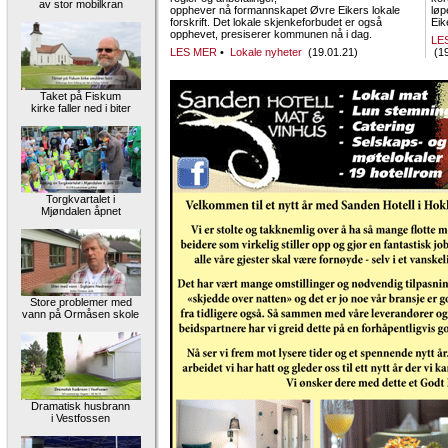
av stor mobilkran
opphever nå formannskapet Øvre Eikers lokale
løp
forskrift. Det lokale skjenkeforbudet er også
Eike
opphevet, presiserer kommunen nå i dag.
LE
LES MER
•
Lokale nyheter
(19.01.21)
(19
Taket på Fiskum
kirke faller ned i biter
Torgkvartalet i
Mjøndalen åpnet
Store problemer med
vann på Ormåsen skole
Dramatisk husbrann
i Vestfossen