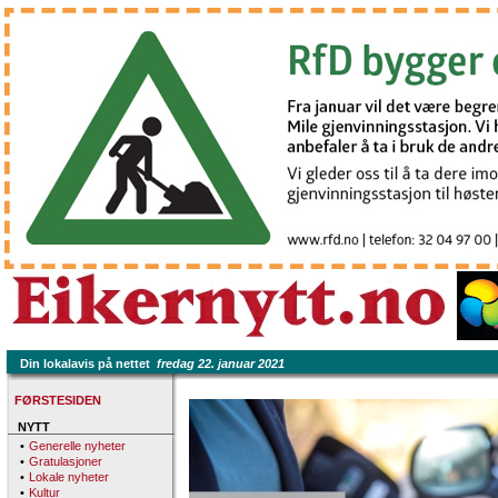
Din lokalavis på nettet
fredag 22. januar 2021
FØRSTESIDEN
NYTT
•
Generelle nyheter
•
Gratulasjoner
•
Lokale nyheter
•
Kultur