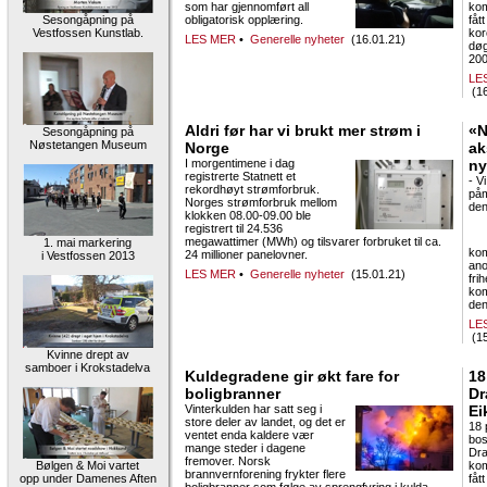
som har gjennomført all
ko
Sesongåpning på
obligatorisk opplæring.
fåt
Vestfossen Kunstlab.
kor
LES MER
•
Generelle nyheter
(16.01.21)
døg
200 
LE
(16
Aldri før har vi brukt mer strøm i
«N
Sesongåpning på
Nøstetangen Museum
Norge
ak
I morgentimene i dag
ny
registrerte Statnett et
- V
rekordhøyt strømforbruk.
påm
Norges strømforbruk mellom
den
klokken 08.00-09.00 ble
registrert til 24.536
megawattimer (MWh) og tilsvarer forbruket til ca.
1. mai markering
kom
24 millioner panelovner.
i Vestfossen 2013
ano
LES MER
•
Generelle nyheter
(15.01.21)
fri
kom
den
LE
(15
Kvinne drept av
samboer i Krokstadelva
Kuldegradene gir økt fare for
18
boligbranner
Dr
Vinterkulden har satt seg i
Ei
store deler av landet, og det er
18 
ventet enda kaldere vær
bos
mange steder i dagene
Dr
fremover. Norsk
Bølgen & Moi vartet
ko
brannvernforening frykter flere
opp under Damenes Aften
fåt