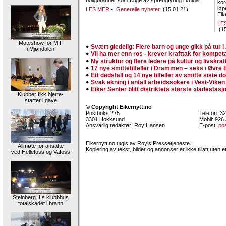
boligbranner som følge av sprengfyring i kulda.
kor
løp
LES MER
•
Generelle nyheter
(15.01.21)
Eike
LE
(15
Moteshow for MIF
Svært gledelig: Flere barn og unge gikk på tur i
i Mjøndalen
Vil ha mer enn ros - krever krafttak for kompet
Ny struktur og flere ledere på kultur og livskraf
17 nye smittetilfeller i Drammen – seks i Øvre 
Ett dødsfall og 14 nye tilfeller av smitte siste d
Svak økning i antall arbeidssøkere i Vest-Viken
Eiker Senter blitt distriktets største «ladestasj
Klubber fikk hjerte-
starter i gave
© Copyright Eikernytt.no
Postboks 275
Telefon: 3
3301 Hokksund
Mobil: 926
Ansvarlig redaktør: Roy Hansen
E-post:
po
Eikernytt.no utgis av Roy’s Pressetjeneste.
Allmøte for ansatte
Kopiering av tekst, bilder og annonser er ikke tillatt uten e
ved Hellefoss og Vafoss
Steinberg ILs klubbhus
totalskadet i brann