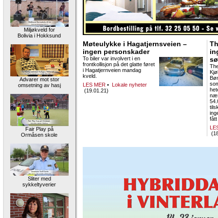
Miljøkveld for
Bolivia i Hokksund
Møteulykke i Hagatjernsveien –
Th
ingen personskader
in
To biler var involvert i en
sø
frontkollisjon på det glatte føret
Th
i Hagatjernveien mandag
Kjø
kveld.
Bø
Advarer mot stor
som
LES MER
•
Lokale nyheter
omsetning av hasj
het
(19.01.21)
næ
54.
til
ing
fått
LE
Fair Play på
(18
Ormåsen skole
Sliter med
sykkeltyverier