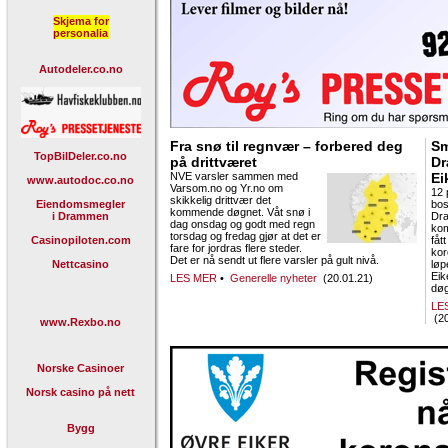
Skjema for
personalia
Autodeler.co.no
Fra snø til regnvær – forbered deg
Sm
TopBilDeler.co.no
på drittværet
Dr
NVE varsler sammen med
Ei
www.autodoc.co.no
Varsom.no og Yr.no om
12 
skikkelig drittvær det
Eiendomsmegler
bos
kommende døgnet. Våt snø i
i Drammen
Dr
dag onsdag og godt med regn
ko
torsdag og fredag gjør at det er
Casinopiloten.com
fåt
fare for jordras flere steder.
kor
Det er nå sendt ut flere varsler på gult nivå.
Nettcasino
løp
Eik
LES MER
•
Generelle nyheter
(20.01.21)
døg
LE
(20
www.Rexbo.no
Norske Casinoer
Norsk casino på nett
Bygg