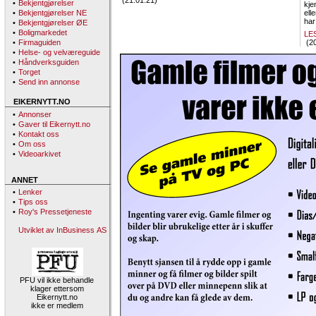
(21.01.21)
•
Bekjentgjørelser
kje
•
Bekjentgjørelser NE
ell
har
•
Bekjentgjørelser ØE
•
Boligmarkedet
LE
•
Firmaguiden
(20
•
Helse- og velværeguide
•
Håndverksguiden
•
Torget
•
Send inn annonse
EIKERNYTT.NO
•
Annonser
•
Gaver til Eikernytt.no
•
Kontakt oss
•
Om oss
•
Videoarkivet
ANNET
•
Lenker
•
Tips oss
•
Roy's Pressetjeneste
Utviklet av InBusiness AS
PFU vil ikke behandle
klager ettersom
Eikernytt.no
ikke er medlem