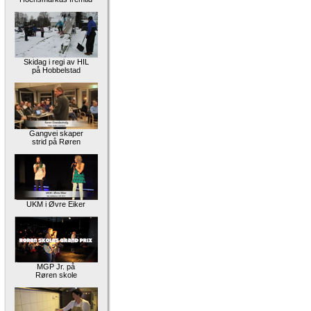
Skidag i regi av HIL
på Hobbelstad
Gangvei skaper
strid på Røren
UKM i Øvre Eiker
MGP Jr. på
Røren skole