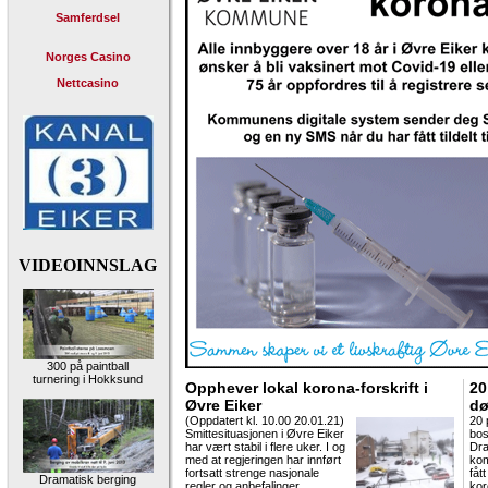
Samferdsel
Norges Casino
Nettcasino
VIDEOINNSLAG
300 på paintball
turnering i Hokksund
Opphever lokal korona-forskrift i
20
Øvre Eiker
dø
(Oppdatert kl. 10.00 20.01.21)
20 
Smittesituasjonen i Øvre Eiker
bos
har vært stabil i flere uker. I og
Dr
med at regjeringen har innført
ko
fortsatt strenge nasjonale
fåt
Dramatisk berging
regler og anbefalinger,
kor