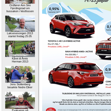
Ordfører Ann Sire
Fjerdingstad om
bussaken i Vestfossen
Laksesesongen 2013
startet fredag 25.05
Kåret til Årets
Herman 2013
Jens Stoltenberg
besøkte Nedre Eiker
Evakuerer på