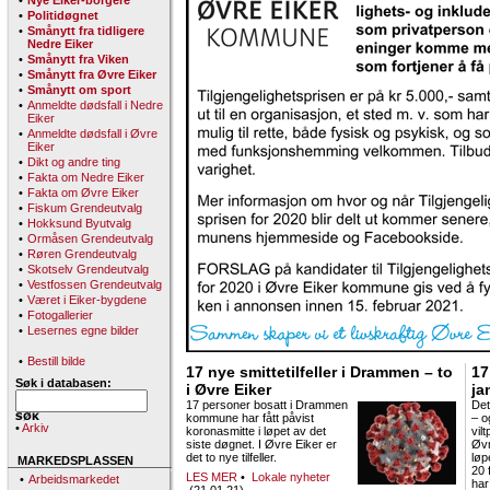
•
Nye Eiker-borgere
•
Politidøgnet
•
Smånytt fra tidligere
Nedre Eiker
•
Smånytt fra Viken
•
Smånytt fra Øvre Eiker
•
Smånytt om sport
•
Anmeldte dødsfall i Nedre
Eiker
•
Anmeldte dødsfall i Øvre
Eiker
•
Dikt og andre ting
•
Fakta om Nedre Eiker
•
Fakta om Øvre Eiker
•
Fiskum Grendeutvalg
•
Hokksund Byutvalg
•
Ormåsen Grendeutvalg
•
Røren Grendeutvalg
•
Skotselv Grendeutvalg
•
Vestfossen Grendeutvalg
•
Været i Eiker-bygdene
•
Fotogallerier
•
Lesernes egne bilder
•
Bestill bilde
17 nye smittetilfeller i Drammen – to
17
Søk i databasen:
i Øvre Eiker
ja
17 personer bosatt i Drammen
Det
kommune har fått påvist
– 
•
Arkiv
koronasmitte i løpet av det
vilt
siste døgnet. I Øvre Eiker er
Øvr
det to nye tilfeller.
løp
MARKEDSPLASSEN
20 
LES MER
•
Lokale nyheter
•
Arbeidsmarkedet
har